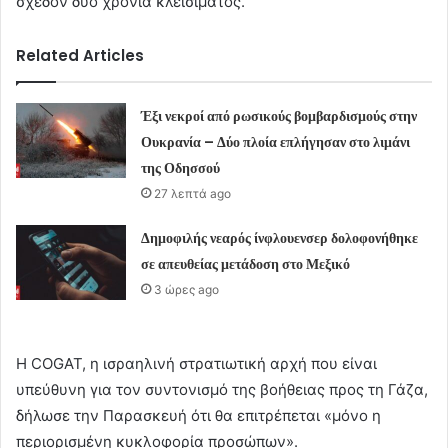
σχεδόν δύο χρόνια κλεισίματος.
Related Articles
Έξι νεκροί από ρωσικούς βομβαρδισμούς στην
Ουκρανία – Δύο πλοία επλήγησαν στο λιμάνι
της Οδησσού
27 λεπτά ago
Δημοφιλής νεαρός ίνφλουενσερ δολοφονήθηκε
σε απευθείας μετάδοση στο Μεξικό
3 ώρες ago
Η COGAT, η ισραηλινή στρατιωτική αρχή που είναι
υπεύθυνη για τον συντονισμό της βοήθειας προς τη Γάζα,
δήλωσε την Παρασκευή ότι θα επιτρέπεται «μόνο η
περιορισμένη κυκλοφορία προσώπων».