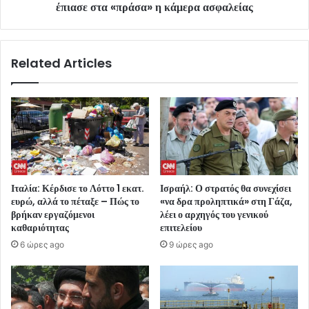
έπιασε στα «πράσα» η κάμερα ασφαλείας
Related Articles
Ιταλία: Κέρδισε το Λόττο 1 εκατ.
Ισραήλ: Ο στρατός θα συνεχίσει
ευρώ, αλλά το πέταξε – Πώς το
«να δρα προληπτικά» στη Γάζα,
βρήκαν εργαζόμενοι
λέει ο αρχηγός του γενικού
καθαριότητας
επιτελείου
6 ώρες ago
9 ώρες ago