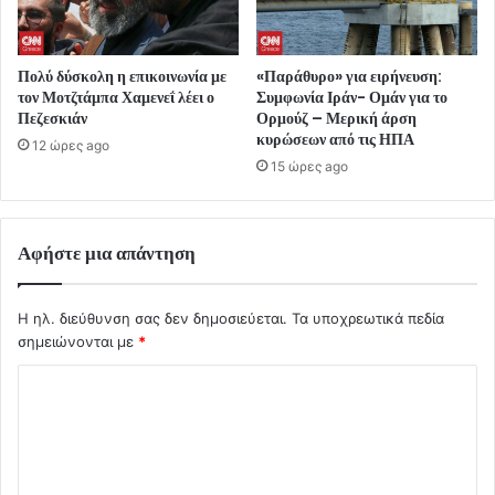
Πολύ δύσκολη η επικοινωνία με
«Παράθυρο» για ειρήνευση:
τον Μοτζτάμπα Χαμενεΐ λέει ο
Συμφωνία Ιράν- Ομάν για το
Πεζεσκιάν
Ορμούζ – Μερική άρση
κυρώσεων από τις ΗΠΑ
12 ώρες ago
15 ώρες ago
Αφήστε μια απάντηση
Η ηλ. διεύθυνση σας δεν δημοσιεύεται.
Τα υποχρεωτικά πεδία
σημειώνονται με
*
Σ
χ
ό
λ