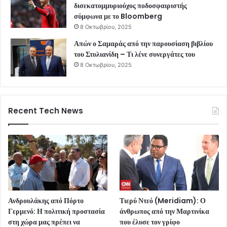
δισεκατομμυριούχος ποδοσφαιριστής
σύμφωνα με το Bloomberg
8 Οκτωβρίου, 2025
Απών ο Σαμαράς από την παρουσίαση βιβλίου
του Στυλιανίδη – Τι λένε συνεργάτες του
8 Οκτωβρίου, 2025
Recent Tech News
Ανδρουλάκης από Πόρτο
Τιερύ Ντεό (Meridiam): Ο
Γερμενό: Η πολιτική προστασία
άνθρωπος από την Μαρτινίκα
στη χώρα μας πρέπει να
που έλυσε τον γρίφο