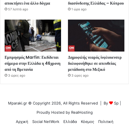
αποκτήσει ένα άλλο δόγμα
διασύνδεσης Ελλάδας – Κύπρου
57 λεπτά ago
1 ώρα ago
Εμπρησμός Marfin: Εκδίδεται
Δημοφιλής νεαρός ίνφλουενσερ
σήμερα στην Ελλάδα η 46χρονη
δολοφονήθηκε σε απευθείας
από τη Βρετανία
μετάδοση στο Μεξικό
3 ώρες ago
3 ώρες ago
Mparaki.gr © Copyright 2026, All Rights Reserved | By
Sp
|
Proudly Hosted by
RealHosting
Αρχική
Social NetWork
Ελλάδα
Κόσμος
Πολιτική