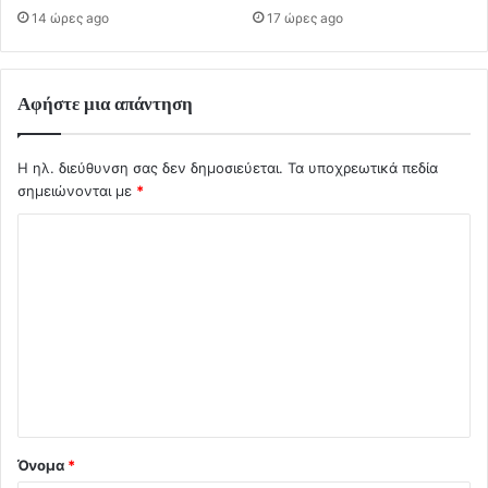
14 ώρες ago
17 ώρες ago
Αφήστε μια απάντηση
Η ηλ. διεύθυνση σας δεν δημοσιεύεται.
Τα υποχρεωτικά πεδία
σημειώνονται με
*
Σ
χ
ό
λ
ι
ο
*
Όνομα
*