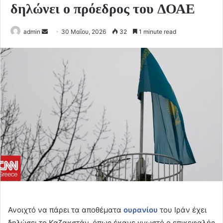
δηλώνει ο πρόεδρος του ΔΟΑΕ
Send
admin
30 Μαΐου, 2026
32
1 minute read
an
email
Ανοιχτό να πάρει τα αποθέματα
ουρανίου
του Ιράν έχει
δηλώσει το Καζακστάν, όπως έκανε γνωστό ο επικεφαλής