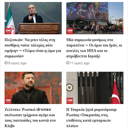
Πεζεσκιάν: Να μπει τέλος στη
Μία συμφωνία μονίμως στο
συνθήκη «ούτε πόλεμος ούτε
παραπέντε – Οι όροι του Ιράν, οι
ειρήνη» – «Τώρα είναι η ώρα για
απειλές των ΗΠΑ και το
συμφωνία»
απρόβλεπτο Ισραήλ
8 ώρες ago
11 ώρες ago
Ζελένσκι: Ρωσικά drones
Η Τουρκία ζητά μορατόριουμ
σκότωσαν τρίχρονο αγόρι και
Ρωσίας-Ουκρανίας στις
τους παππούδες του κοντά στο
επιθέσεις κατά εμπορικών
Κίεβο
πλοίων