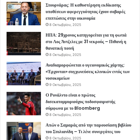
Στουρνάρας: Η καθυστέρηση εκδίκασης
υποθέσεων αφερεγγυότητας έχουν σοβαρές
επιπτώσεις στην οικονομία
8 Οκτωβρίου, 2025
ΗΠΑ: 29χρονος κατηγορείται για τη φωτιά
στο Λος Άντζελες με 31 νεκρούς – Πιθανή η
θανατική ποινή
8 Οκτωβρίου, 2025
Αναδιαμορφώνεται ο υγειονομικός χάρτης:
«Έρχονται» συγχωνεύσεις κλινικών εντός των
νοσοκομείων
9 Οκτωβρίου, 2025
Ο Ρονάλντο είναι ο πρώτος
δισεκατομμυριούχος ποδοσφαιριστής
σύμφωνα με το Bloomberg
8 Οκτωβρίου, 2025
Απών ο Σαμαράς από την παρουσίαση βιβλίου
του Στυλιανίδη – Τι λένε συνεργάτες του
8 Οκτωβρίου, 2025