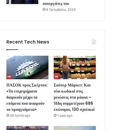
συνεργάτες του
8 Οκτωβρίου, 2025
Recent Tech News
ΠΑΣΟΚ προς Σκέρτσο:
Σούπερ Μάρκετ: Και
«Τα επιχειρήματα
νέοι κωδικοί στις
διαρκούν μέχρι τα
μειώσεις στα ράφια –
επόμενα που αναιρούν
Ήδη συμμετέχουν 686
τα προηγούμενα»
επώνυμοι, 130 σχολικοί
59 λεπτά ago
1 ώρα ago