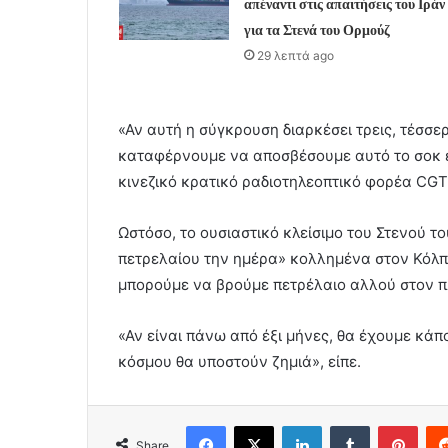
απέναντι στις απαιτήσεις του Ιράν
για τα Στενά του Ορμούζ
29 λεπτά ago
«Αν αυτή η σύγκρουση διαρκέσει τρεις, τέσσε
καταφέρνουμε να αποσβέσουμε αυτό το σοκ ε
κινεζικό κρατικό ραδιοτηλεοπτικό φορέα CGT
Ωστόσο, το ουσιαστικό κλείσιμο του Στενού τ
πετρελαίου την ημέρα» κολλημένα στον Κόλπ
μπορούμε να βρούμε πετρέλαιο αλλού στον π
«Αν είναι πάνω από έξι μήνες, θα έχουμε κάπο
κόσμου θα υποστούν ζημιά», είπε.
Facebook
X
LinkedIn
Tumblr
Pint
Share