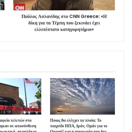
Παύλος Ασλανίδης στο CNN Greece: «Η
δίκη για τα Τέμπη που ξεκινάει έχει
ελλιπέστατο κατηγορητήριο»
αφείο τελετών στο
Ποιος θα ελέγχει τα πλοία; Το
θηκαν σε αποσύνθεση
παιχνίδι ΗΠΑ, Ιράν, Ομάν για το
Τρωκτικά, σκουλήκια
Ορμούζ και η συμφωνία που δεν