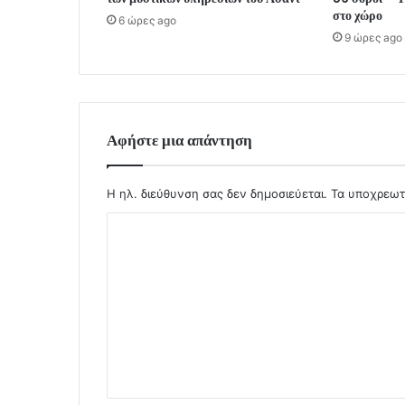
στο χώρο
6 ώρες ago
9 ώρες ago
Αφήστε μια απάντηση
Η ηλ. διεύθυνση σας δεν δημοσιεύεται.
Τα υποχρεωτ
Σ
χ
ό
λ
ι
ο
*