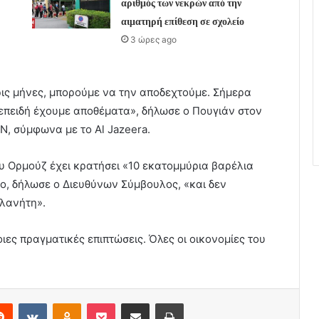
αριθμός των νεκρών από την
αιματηρή επίθεση σε σχολείο
3 ώρες ago
ρις μήνες, μπορούμε να την αποδεχτούμε. Σήμερα
πειδή έχουμε αποθέματα», δήλωσε ο Πουγιάν στον
N, σύμφωνα με το Al Jazeera.
ου Ορμούζ έχει κρατήσει «10 εκατομμύρια βαρέλια
ο, δήλωσε ο Διευθύνων Σύμβουλος, «και δεν
λανήτη».
ιες πραγματικές επιπτώσεις. Όλες οι οικονομίες του
erest
Reddit
VKontakte
Odnoklassniki
Pocket
Share via Email
Print