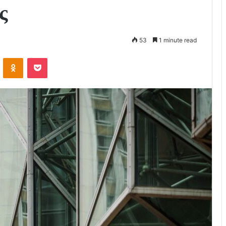
ς
53
1 minute read
VKontakte
Odnoklassniki
Pocket