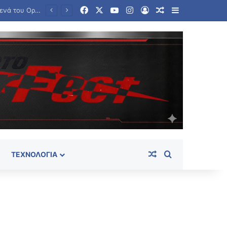
Facebook
X
YouTube
Instagram
Log In
Random Article
Sidebar
ΠΑΣΟΚ προς Σκέρτσο: «Τα επιχειρήματα διαρκούν μέχρι τα επόμενα που αναιρούν τα προηγούμενα»
Random Article
Search for
ΤΕΧΝΟΛΟΓΊΑ