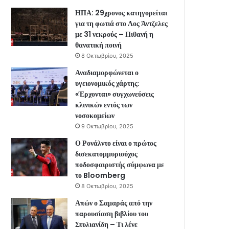
ΗΠΑ: 29χρονος κατηγορείται
για τη φωτιά στο Λος Άντζελες
με 31 νεκρούς – Πιθανή η
θανατική ποινή
8 Οκτωβρίου, 2025
Αναδιαμορφώνεται ο
υγειονομικός χάρτης:
«Έρχονται» συγχωνεύσεις
κλινικών εντός των
νοσοκομείων
9 Οκτωβρίου, 2025
Ο Ρονάλντο είναι ο πρώτος
δισεκατομμυριούχος
ποδοσφαιριστής σύμφωνα με
το Bloomberg
8 Οκτωβρίου, 2025
Απών ο Σαμαράς από την
παρουσίαση βιβλίου του
Στυλιανίδη – Τι λένε