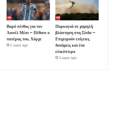
Βαρύ πένθος για τον
Πυρκαγιά σε χαμηλή
Λιονέλ Μέσι – Πέθανε ο
βλάστηση στη Σίνδο –
πατέρας του, Χόρχε
Επιχειρούν επίγειες
δυνάμεις και ένα
2 ώρες ago
ελικόπτερο
3 ώρες ago