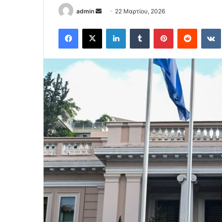
Send
admin
22 Μαρτίου, 2026
an
Facebook
X
LinkedIn
Tumblr
Pinterest
Reddit
email