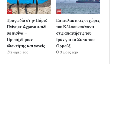
Τραγωδία στην Πάρο:
Επιφυλακτικές οι χώρες
Πνίγηκε 4χρονο παιδί
του Κόλπου απέναντι
σε πισίνα –
στις απαιτήσεις του
Προσήχθησαν
Ιράν για τα Στενά του
ιδιοκτήτης και γονείς
Ορμούζ
2 ώρες ago
3 ώρες ago