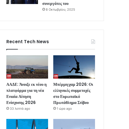
συνεργάτες του
8 Οκτωβρίου, 2025
Recent Tech News
ΑΑΔΕ: Άνοιξε εκ νέου η
Μπέρμιγχαμ 2026: Οι
πλατφόρμα για τη νέα
ελληνικές συμμετοχές
Ενιαία Αίτηση
στο Ευρωπαϊκό
Ενίσχυσης 2026
Πρωτάθλημα Στίβου
33 λεπτά ago
1 ώρα ago