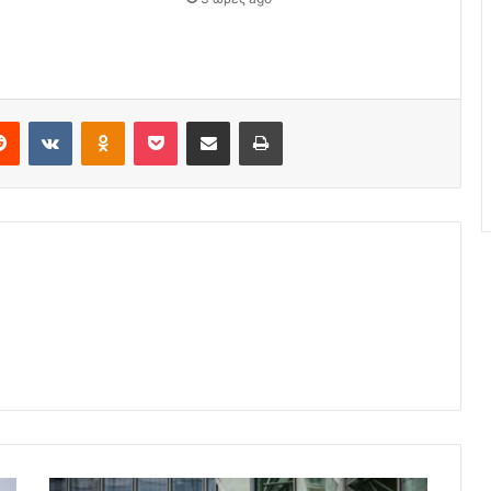
erest
Reddit
VKontakte
Odnoklassniki
Pocket
Share via Email
Print