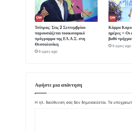
Τσίπρας: Στις 2 Σεπτεμβρίου
Κόμμα Καρυσ
παρουσιάζεται τοοικονομικό
ημέρες – Οι 
πρόγραμμα της ΕΛ.Α.Σ. στη
βαθύ «ρήγμα»
Θεσσαλονίκη
9 ώρες ago
6 ώρες ago
Αφήστε μια απάντηση
Η ηλ. διεύθυνση σας δεν δημοσιεύεται.
Τα υποχρεωτ
Σ
χ
ό