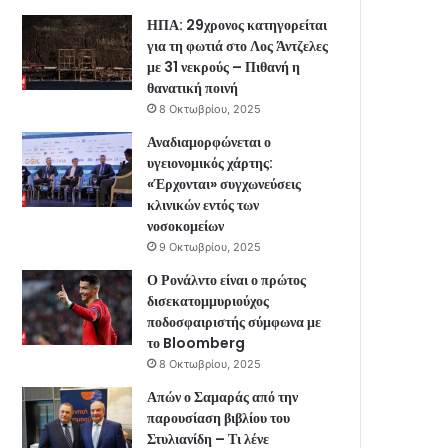
ΗΠΑ: 29χρονος κατηγορείται
για τη φωτιά στο Λος Άντζελες
με 31 νεκρούς – Πιθανή η
θανατική ποινή
8 Οκτωβρίου, 2025
Αναδιαμορφώνεται ο
υγειονομικός χάρτης:
«Έρχονται» συγχωνεύσεις
κλινικών εντός των
νοσοκομείων
9 Οκτωβρίου, 2025
Ο Ρονάλντο είναι ο πρώτος
δισεκατομμυριούχος
ποδοσφαιριστής σύμφωνα με
το Bloomberg
8 Οκτωβρίου, 2025
Απών ο Σαμαράς από την
παρουσίαση βιβλίου του
Στυλιανίδη – Τι λένε