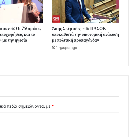
τιανού: Οι 79 πρώτες
Άκης Σκέρτσος: «Το ΠΑΣΟΚ
αποχωρήσεις και το
υποκαθιστά την οικονομική ανάλυση
 με την ηγεσία
με πολιτική προπαγάνδα»
1 ημέρα ago
ικά πεδία σημειώνονται με
*