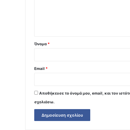
λ
ι
ο
*
Όνομα
*
Email
*
Αποθήκευσε το όνομά μου, email, και τον ιστό
σχολιάσω.