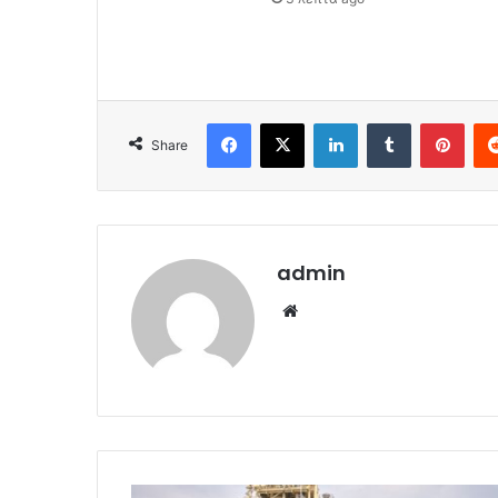
Facebook
X
LinkedIn
Tumblr
Pint
Share
admin
Website