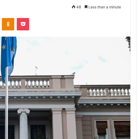
48
Less than a minute
VKontakte
Odnoklassniki
Pocket