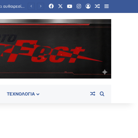
Facebook
X
YouTube
Instagram
Log In
Random Article
Sidebar
Random Article
Search for
ΤΕΧΝΟΛΟΓΊΑ