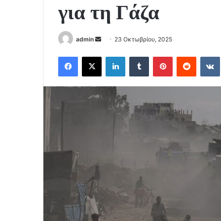
για τη Γάζα
Send
admin
23 Οκτωβρίου, 2025
an
Facebook
X
LinkedIn
Tumblr
Pinterest
Reddit
email