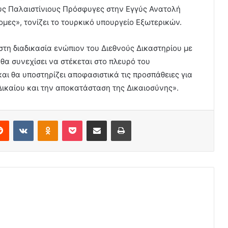
υς Παλαιστίνιους Πρόσφυγες στην Εγγύς Ανατολή
ες», τονίζει το τουρκικό υπουργείο Εξωτερικών.
στη διαδικασία ενώπιον του Διεθνούς Δικαστηρίου με
«θα συνεχίσει να στέκεται στο πλευρό του
αι θα υποστηρίζει αποφασιστικά τις προσπάθειες για
ικαίου και την αποκατάσταση της Δικαιοσύνης».
erest
Reddit
VKontakte
Odnoklassniki
Pocket
Share via Email
Print