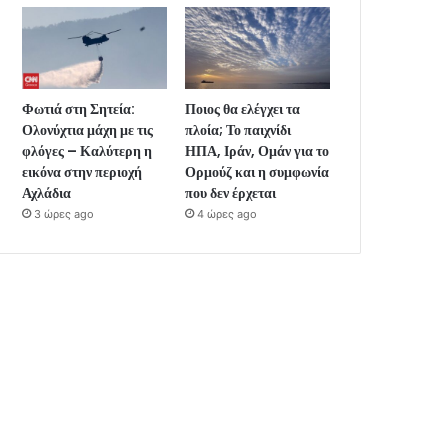
Φωτιά στη Σητεία:
Ποιος θα ελέγχει τα
Ολονύχτια μάχη με τις
πλοία; Το παιχνίδι
φλόγες – Καλύτερη η
ΗΠΑ, Ιράν, Ομάν για το
εικόνα στην περιοχή
Ορμούζ και η συμφωνία
Αχλάδια
που δεν έρχεται
3 ώρες ago
4 ώρες ago