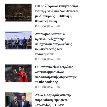
ΗΠΑ: 29χρονος κατηγορείται
για τη φωτιά στο Λος Άντζελες
με 31 νεκρούς – Πιθανή η
θανατική ποινή
8 Οκτωβρίου, 2025
Αναδιαμορφώνεται ο
υγειονομικός χάρτης:
«Έρχονται» συγχωνεύσεις
κλινικών εντός των
νοσοκομείων
9 Οκτωβρίου, 2025
Ο Ρονάλντο είναι ο πρώτος
δισεκατομμυριούχος
ποδοσφαιριστής σύμφωνα με
το Bloomberg
8 Οκτωβρίου, 2025
Απών ο Σαμαράς από την
παρουσίαση βιβλίου του
Στυλιανίδη – Τι λένε