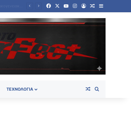
Facebook
X
YouTube
Instagram
Log In
Random Article
Sidebar
Θρίλερ σε γραφείο τελετών στο Σικάγο: Βρέθηκαν σε αποσύνθεση 56 σοροί – Τρωκτικά, σκουλήκια στο χώρο
Random Article
Search for
ΤΕΧΝΟΛΟΓΊΑ