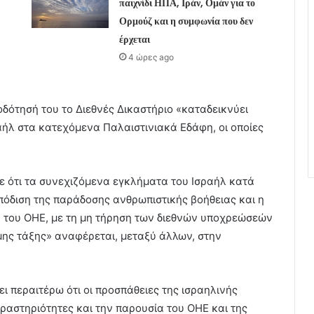
παιχνίδι ΗΠΑ, Ιράν, Ομάν για το
Ορμούζ και η συμφωνία που δεν
έρχεται
4 ώρες ago
οδότησή του το Διεθνές Δικαστήριο «καταδεικνύει
αήλ στα κατεχόμενα Παλαιστινιακά Εδάφη, οι οποίες
ε ότι τα συνεχιζόμενα εγκλήματα του Ισραήλ κατά
πόδιση της παράδοσης ανθρωπιστικής βοήθειας και η
 του ΟΗΕ, με τη μη τήρηση των διεθνών υποχρεώσεών
μης τάξης» αναφέρεται, μεταξύ άλλων, στην
ι περαιτέρω ότι οι προσπάθειες της ισραηλινής
δραστηριότητες και την παρουσία του ΟΗΕ και της