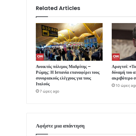
Related Articles
Ανοικτός πόλεμος Μαδρίτης –
Αραγτσί: «Το
Ρώμης: Η Ισπανία επαναφέρει τους
δύναμή του α
συνοριακούς ελέγχους για τους
ακριβότερο σ
Ιταλούς
10 ώρες ag
7 ώρες ago
Αφήστε μια απάντηση