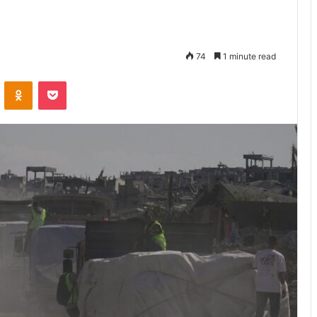
74
1 minute read
VKontakte
Odnoklassniki
Pocket