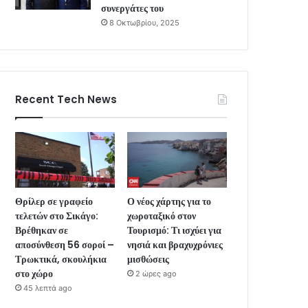
συνεργάτες του
8 Οκτωβρίου, 2025
Recent Tech News
Θρίλερ σε γραφείο
Ο νέος χάρτης για το
τελετών στο Σικάγο:
χωροταξικό στον
Βρέθηκαν σε
Τουρισμό: Τι ισχύει για
αποσύνθεση 56 σοροί –
νησιά και βραχυχρόνιες
Τρωκτικά, σκουλήκια
μισθώσεις
στο χώρο
2 ώρες ago
45 λεπτά ago