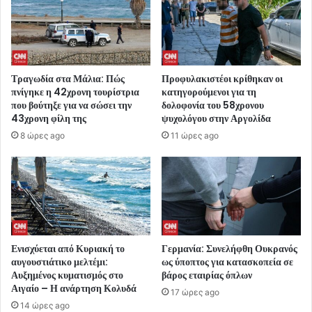
Τραγωδία στα Μάλια: Πώς
Προφυλακιστέοι κρίθηκαν οι
πνίγηκε η 42χρονη τουρίστρια
κατηγορούμενοι για τη
που βούτηξε για να σώσει την
δολοφονία του 58χρονου
43χρονη φίλη της
ψυχολόγου στην Αργολίδα
8 ώρες ago
11 ώρες ago
Ενισχύεται από Κυριακή το
Γερμανία: Συνελήφθη Ουκρανός
αυγουστιάτικο μελτέμι:
ως ύποπτος για κατασκοπεία σε
Αυξημένος κυματισμός στο
βάρος εταιρίας όπλων
Αιγαίο – Η ανάρτηση Κολυδά
17 ώρες ago
14 ώρες ago