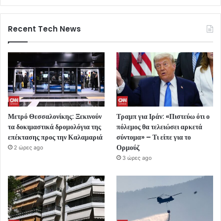
Recent Tech News
Μετρό Θεσσαλονίκης: Ξεκινούν
Τραμπ για Ιράν: «Πιστεύω ότι ο
τα δοκιμαστικά δρομολόγια της
πόλεμος θα τελειώσει αρκετά
επέκτασης προς την Καλαμαριά
σύντομα» – Τι είπε για το
Ορμούζ
2 ώρες ago
3 ώρες ago