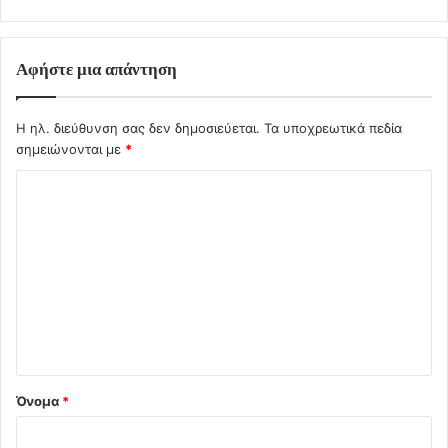
Αφήστε μια απάντηση
Η ηλ. διεύθυνση σας δεν δημοσιεύεται.
Τα υποχρεωτικά πεδία
σημειώνονται με
*
Σ
χ
ό
λ
ι
ο
*
Όνομα
*