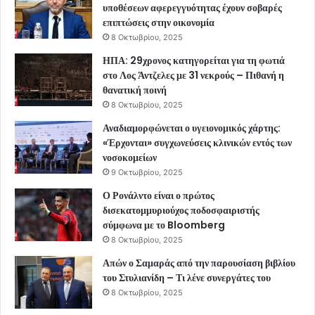
υποθέσεων αφερεγγυότητας έχουν σοβαρές
επιπτώσεις στην οικονομία
8 Οκτωβρίου, 2025
ΗΠΑ: 29χρονος κατηγορείται για τη φωτιά
στο Λος Άντζελες με 31 νεκρούς – Πιθανή η
θανατική ποινή
8 Οκτωβρίου, 2025
Αναδιαμορφώνεται ο υγειονομικός χάρτης:
«Έρχονται» συγχωνεύσεις κλινικών εντός των
νοσοκομείων
9 Οκτωβρίου, 2025
Ο Ρονάλντο είναι ο πρώτος
δισεκατομμυριούχος ποδοσφαιριστής
σύμφωνα με το Bloomberg
8 Οκτωβρίου, 2025
Απών ο Σαμαράς από την παρουσίαση βιβλίου
του Στυλιανίδη – Τι λένε συνεργάτες του
8 Οκτωβρίου, 2025