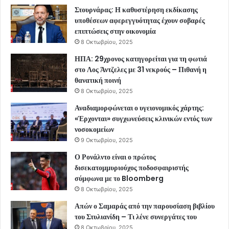
Στουρνάρας: Η καθυστέρηση εκδίκασης
υποθέσεων αφερεγγυότητας έχουν σοβαρές
επιπτώσεις στην οικονομία
8 Οκτωβρίου, 2025
ΗΠΑ: 29χρονος κατηγορείται για τη φωτιά
στο Λος Άντζελες με 31 νεκρούς – Πιθανή η
θανατική ποινή
8 Οκτωβρίου, 2025
Αναδιαμορφώνεται ο υγειονομικός χάρτης:
«Έρχονται» συγχωνεύσεις κλινικών εντός των
νοσοκομείων
9 Οκτωβρίου, 2025
Ο Ρονάλντο είναι ο πρώτος
δισεκατομμυριούχος ποδοσφαιριστής
σύμφωνα με το Bloomberg
8 Οκτωβρίου, 2025
Απών ο Σαμαράς από την παρουσίαση βιβλίου
του Στυλιανίδη – Τι λένε συνεργάτες του
8 Οκτωβρίου, 2025