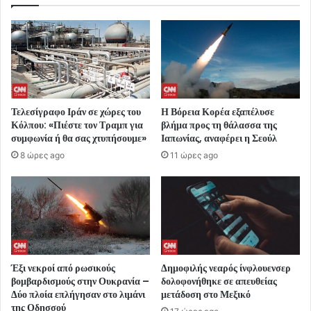
Τελεσίγραφο Ιράν σε χώρες του
Η Βόρεια Κορέα εξαπέλυσε
Κόλπου: «Πιέστε τον Τραμπ για
βλήμα προς τη θάλασσα της
συμφωνία ή θα σας χτυπήσουμε»
Ιαπωνίας, αναφέρει η Σεούλ
8 ώρες ago
11 ώρες ago
Έξι νεκροί από ρωσικούς
Δημοφιλής νεαρός ίνφλουενσερ
βομβαρδισμούς στην Ουκρανία –
δολοφονήθηκε σε απευθείας
Δύο πλοία επλήγησαν στο λιμάνι
μετάδοση στο Μεξικό
της Οδησσού