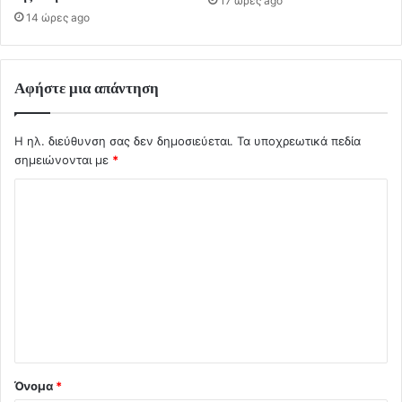
17 ώρες ago
14 ώρες ago
Αφήστε μια απάντηση
Η ηλ. διεύθυνση σας δεν δημοσιεύεται.
Τα υποχρεωτικά πεδία
σημειώνονται με
*
Σ
χ
ό
λ
ι
ο
*
Όνομα
*