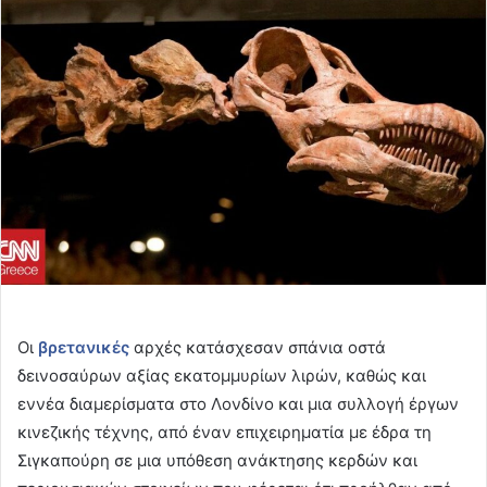
email
Οι
βρετανικές
αρχές κατάσχεσαν σπάνια οστά
δεινοσαύρων αξίας εκατομμυρίων λιρών, καθώς και
εννέα διαμερίσματα στο Λονδίνο και μια συλλογή έργων
κινεζικής τέχνης, από έναν επιχειρηματία με έδρα τη
Σιγκαπούρη σε μια υπόθεση ανάκτησης κερδών και