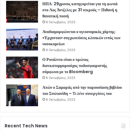
ΗΠΑ: 29χρονος κατηγορείται για τη φωτιά
στο Λος Άντζελες με 31 νεκρούς – Πιθανή η
θανατική ποινή
8 Οκτωβρίου, 2025
Αναδιαμορφώνεται ο υγειονομικός χάρτης:
«Έρχονται» συγχωνεύσεις κλινικών εντός των
νοσοκομείων
9 Οκτωβρίου, 2025
Ο Ρονάλντο είναι ο πρώτος
δισεκατομμυριούχος ποδοσφαιριστής
σύμφωνα με το Bloomberg
8 Οκτωβρίου, 2025
Απών ο Σαμαράς από την παρουσίαση βιβλίου
του Στυλιανίδη – Τι λένε συνεργάτες του
8 Οκτωβρίου, 2025
Recent Tech News