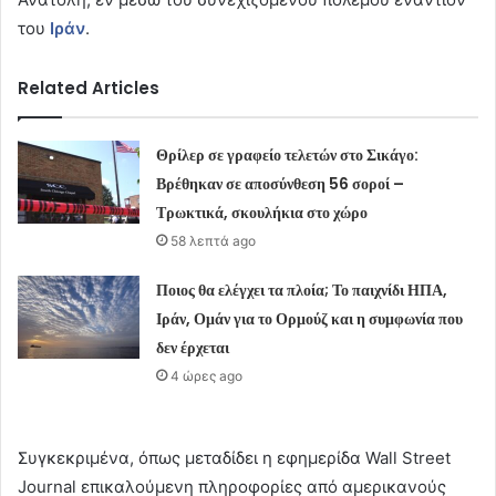
του
Ιράν
.
Related Articles
Θρίλερ σε γραφείο τελετών στο Σικάγο:
Βρέθηκαν σε αποσύνθεση 56 σοροί –
Τρωκτικά, σκουλήκια στο χώρο
58 λεπτά ago
Ποιος θα ελέγχει τα πλοία; Το παιχνίδι ΗΠΑ,
Ιράν, Ομάν για το Ορμούζ και η συμφωνία που
δεν έρχεται
4 ώρες ago
Συγκεκριμένα, όπως μεταδίδει η εφημερίδα Wall Street
Journal επικαλούμενη πληροφορίες από αμερικανούς