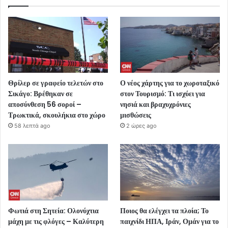
Θρίλερ σε γραφείο τελετών στο
Ο νέος χάρτης για το χωροταξικό
Σικάγο: Βρέθηκαν σε
στον Τουρισμό: Τι ισχύει για
αποσύνθεση 56 σοροί –
νησιά και βραχυχρόνιες
Τρωκτικά, σκουλήκια στο χώρο
μισθώσεις
58 λεπτά ago
2 ώρες ago
Φωτιά στη Σητεία: Ολονύχτια
Ποιος θα ελέγχει τα πλοία; Το
μάχη με τις φλόγες – Καλύτερη
παιχνίδι ΗΠΑ, Ιράν, Ομάν για το