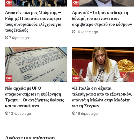
Ανοικτός πόλεμος Μαδρίτης –
Αραγτσί: «Το Ιράν απέδειξε τη
Ρώμης: Η Ισπανία επαναφέρει
δύναμή του απέναντι στον
τους συνοριακούς ελέγχους για
ακριβότερο στρατό του κόσμου»
τους Ιταλούς
10 ώρες ago
7 ώρες ago
Νέα αρχεία με UFO
«Η Ιταλία δεν δέχεται
αποχαρακτήρισε η κυβέρνηση
τελεσίγραφα από το εξωτερικό»,
Τραμπ – Οι ανεξήγητες θεάσεις
απαντά η Μελόνι στην Μαδρίτη
και τα αντικείμενα
για τη Σένγκεν
13 ώρες ago
16 ώρες ago
Αφήστε μια απάντηση