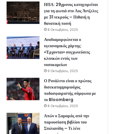
ΗΠΑ: 29χρονος κατηγορείται
για τη φωτιά στο Λος Άντζελες
με 31 νεκρούς – Πιθανή η
θανατική ποινή
8 Οκτωβρίου, 2025
Αναδιαμορφώνεται ο
υγειονομικός χάρτης:
«Έρχονται» συγχωνεύσεις
κλινικών εντός των
νοσοκομείων
9 Οκτωβρίου, 2025
Ο Ρονάλντο είναι ο πρώτος
δισεκατομμυριούχος
ποδοσφαιριστής σύμφωνα με
το Bloomberg
8 Οκτωβρίου, 2025
Απών ο Σαμαράς από την
παρουσίαση βιβλίου του
Στυλιανίδη – Τι λένε