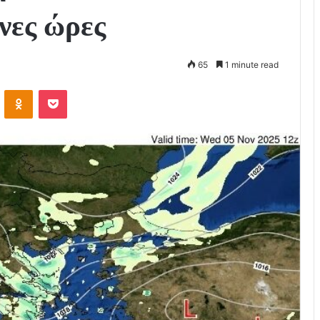
ενες ώρες
65
1 minute read
VKontakte
Odnoklassniki
Pocket