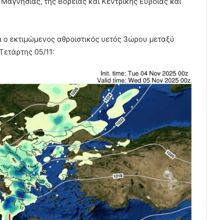
Μαγνησίας, της Βόρειας και Κεντρικής Εύβοιας και
 ο εκτιμώμενος αθροιστικός υετός 3ώρου μεταξύ
 Τετάρτης 05/11: