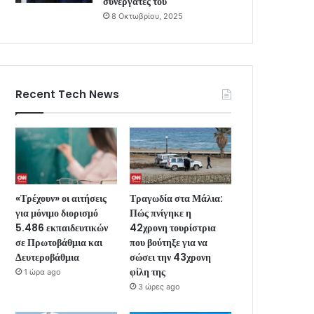
συνεργάτες του
8 Οκτωβρίου, 2025
Recent Tech News
«Τρέχουν» οι αιτήσεις
Τραγωδία στα Μάλια:
για μόνιμο διορισμό
Πώς πνίγηκε η
5.486 εκπαιδευτικών
42χρονη τουρίστρια
σε Πρωτοβάθμια και
που βούτηξε για να
Δευτεροβάθμια
σώσει την 43χρονη
φίλη της
1 ώρα ago
3 ώρες ago