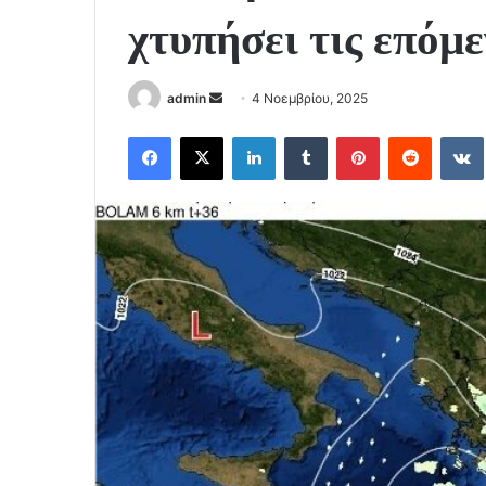
χτυπήσει τις επόμ
Send
admin
4 Νοεμβρίου, 2025
an
Facebook
X
LinkedIn
Tumblr
Pinterest
Reddit
email