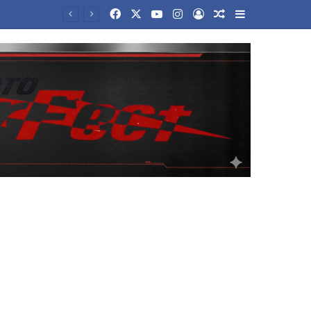
Facebook
X
YouTube
Instagram
Log In
Random Article
Sidebar
«Τρέχουν» οι αιτήσεις για μόνιμο διορισμό 5.486 εκπαιδευτικών σε Πρωτοβάθμια και Δευτεροβάθμια