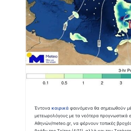
Έντονα
καιρικά
φαινόμενα θα σημειωθούν μ
μετεωρολόγους με τα νεότερα προγνωστικά σ
Αθηνών/meteo.gr, να φέρνουν τοπικές βροχές
βράδυ της Τρίτης (4/11), αλλά και την Τετάρτη