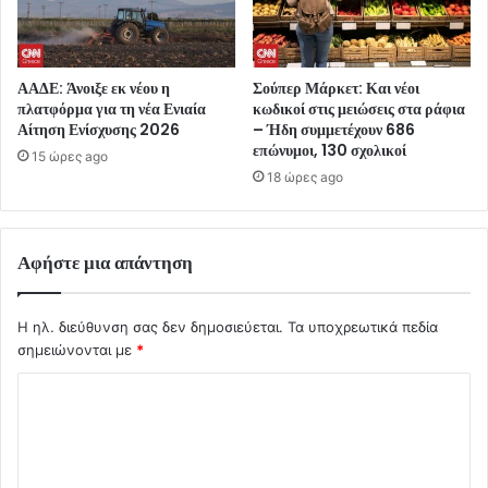
ΑΑΔΕ: Άνοιξε εκ νέου η
Σούπερ Μάρκετ: Και νέοι
πλατφόρμα για τη νέα Ενιαία
κωδικοί στις μειώσεις στα ράφια
Αίτηση Ενίσχυσης 2026
– Ήδη συμμετέχουν 686
επώνυμοι, 130 σχολικοί
15 ώρες ago
18 ώρες ago
Αφήστε μια απάντηση
Η ηλ. διεύθυνση σας δεν δημοσιεύεται.
Τα υποχρεωτικά πεδία
σημειώνονται με
*
Σ
χ
ό
λ