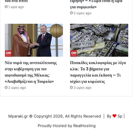
του στο σπίτι
ειρήνη» – «Τώρα είναι η ώρα
για συμφωνία»
1 ώρα ago
2 ώρες ago
Νέα πυρά της αντιπολίτευσης
Πινακίδες κυκλοφορίας με λίγα
στην κυβέρνηση για τον
κλικ: Τα 3 βήματα για
αιφνιδιασμό της Μέκκας:
παραγγελία και έκδοση – Τι
«Αναβαθμίζεται η Τουρκία»
ισχύει για κυρώσεις
2 ώρες ago
3 ώρες ago
Mparaki.gr © Copyright 2026, All Rights Reserved | By
Sp
|
Proudly Hosted by
RealHosting