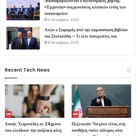
Αναδιαμορφώνεται ο υγειονομικός χάρτης:
«Έρχονται» συγχωνεύσεις κλινικών εντός των
νοσοκομείων
9 Οκτωβρίου, 2025
Απών ο Σαμαράς από την παρουσίαση βιβλίου
του Στυλιανίδη – Τι λένε συνεργάτες του
8 Οκτωβρίου, 2025
Recent Tech News
Χανιά: Χειροπέδες σε 24χρονο
Πεζεσκιάν: Να μπει τέλος στη
που κλείδωσε την ανήλικη φίλη
συνθήκη «ούτε πόλεμος ούτε