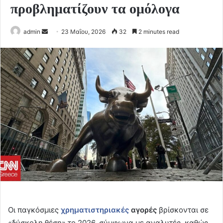
προβληματίζουν τα ομόλογα
Send
admin
23 Μαΐου, 2026
32
2 minutes read
an
email
Οι παγκόσμιες
χρηματιστηριακές
αγορές
βρίσκονται σε
«δύσκολη θέση» το 2026, σύμφωνα με αναλυτές, καθώς