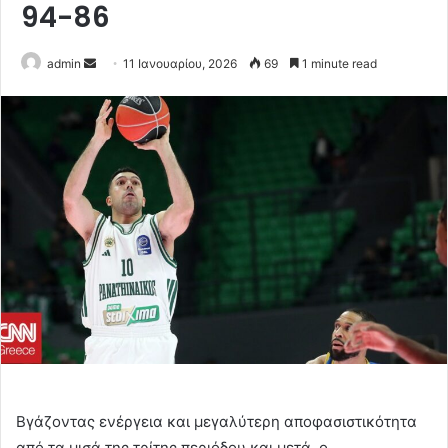
94-86
Send
admin
11 Ιανουαρίου, 2026
69
1 minute read
an
email
Βγάζοντας ενέργεια και μεγαλύτερη αποφασιστικότητα
από τα μισά της τρίτης περιόδου και μετά, ο