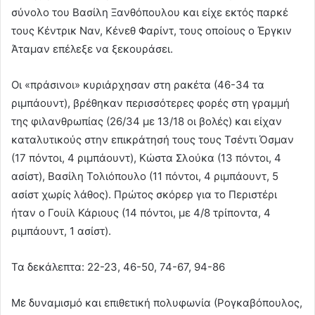
σύνολο του Βασίλη Ξανθόπουλου και είχε εκτός παρκέ
τους Κέντρικ Ναν, Κένεθ Φαρίντ, τους οποίους ο Έργκιν
Άταμαν επέλεξε να ξεκουράσει.
Οι «πράσινοι» κυριάρχησαν στη ρακέτα (46-34 τα
ριμπάουντ), βρέθηκαν περισσότερες φορές στη γραμμή
της φιλανθρωπίας (26/34 με 13/18 οι βολές) και είχαν
καταλυτικούς στην επικράτησή τους τους Τσέντι Όσμαν
(17 πόντοι, 4 ριμπάουντ), Κώστα Σλούκα (13 πόντοι, 4
ασίστ), Βασίλη Τολιόπουλο (11 πόντοι, 4 ριμπάουντ, 5
ασίστ χωρίς λάθος). Πρώτος σκόρερ για το Περιστέρι
ήταν ο Γουίλ Κάριους (14 πόντοι, με 4/8 τρίποντα, 4
ριμπάουντ, 1 ασίστ).
Τα δεκάλεπτα: 22-23, 46-50, 74-67, 94-86
Με δυναμισμό και επιθετική πολυφωνία (Ρογκαβόπουλος,