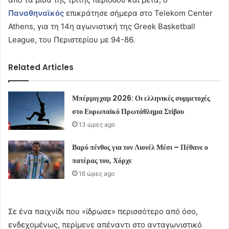
Παναθηναϊκός
επικράτησε σήμερα στο Telekom Center
Athens, για τη 14η αγωνιστική της Greek Basketball
League, του Περιστερίου με 94-86.
Related Articles
Μπέρμιγχαμ 2026: Οι ελληνικές συμμετοχές
στο Ευρωπαϊκό Πρωτάθλημα Στίβου
13 ώρες ago
Βαρύ πένθος για τον Λιονέλ Μέσι – Πέθανε ο
πατέρας του, Χόρχε
16 ώρες ago
Σε ένα παιχνίδι που «ίδρωσε» περισσότερο από όσο,
ενδεχομένως, περίμενε απέναντι στο ανταγωνιστικό