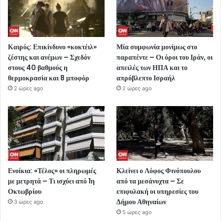
Καιρός: Επικίνδυνο «κοκτέιλ»
Μία συμφωνία μονίμως στο
ζέστης και ανέμων – Σχεδόν
παραπέντε – Οι όροι του Ιράν, οι
στους 40 βαθμούς η
απειλές των ΗΠΑ και το
θερμοκρασία και 8 μποφόρ
απρόβλεπτο Ισραήλ
2 ώρες ago
2 ώρες ago
Ενοίκια: «Τέλος» οι πληρωμές
Κλείνει ο Λόφος Φινόπουλου
με μετρητά – Τι ισχύει από 1η
από τα μεσάνυχτα – Σε
Οκτωβρίου
επιφυλακή οι υπηρεσίες του
Δήμου Αθηναίων
3 ώρες ago
5 ώρες ago