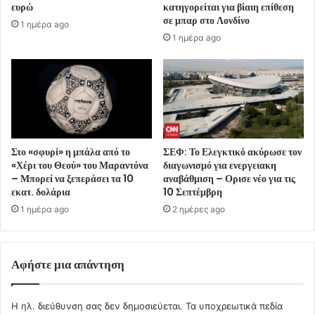
ευρώ
κατηγορείται για βίαιη επίθεση
σε μπαρ στο Λονδίνο
1 ημέρα ago
1 ημέρα ago
Στο «σφυρί» η μπάλα από το
ΣΕΦ: Το Ελεγκτικό ακύρωσε τον
«Χέρι του Θεού» του Μαραντόνα
διαγωνισμό για ενεργειακη
– Μπορεί να ξεπεράσει τα 10
αναβάθμιση – Ορισε νέο για τις
εκατ. δολάρια
10 Σεπτέμβρη
1 ημέρα ago
2 ημέρες ago
Αφήστε μια απάντηση
Η ηλ. διεύθυνση σας δεν δημοσιεύεται.
Τα υποχρεωτικά πεδία