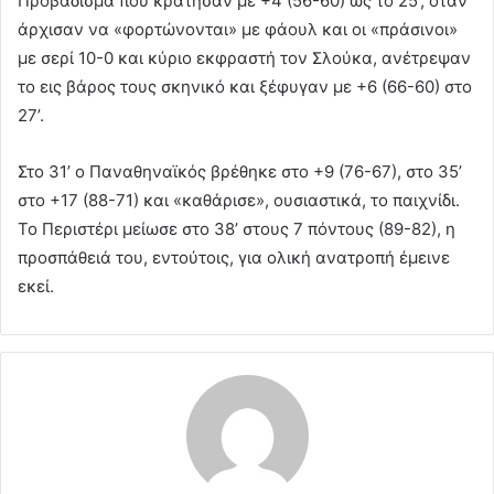
Προβάδισμα που κράτησαν με +4 (56-60) ως το 25’, όταν
άρχισαν να «φορτώνονται» με φάουλ και οι «πράσινοι»
με σερί 10-0 και κύριο εκφραστή τον Σλούκα, ανέτρεψαν
το εις βάρος τους σκηνικό και ξέφυγαν με +6 (66-60) στο
27’.
Στο 31’ ο Παναθηναϊκός βρέθηκε στο +9 (76-67), στο 35’
στο +17 (88-71) και «καθάρισε», ουσιαστικά, το παιχνίδι.
Το Περιστέρι μείωσε στο 38’ στους 7 πόντους (89-82), η
προσπάθειά του, εντούτοις, για ολική ανατροπή έμεινε
εκεί.