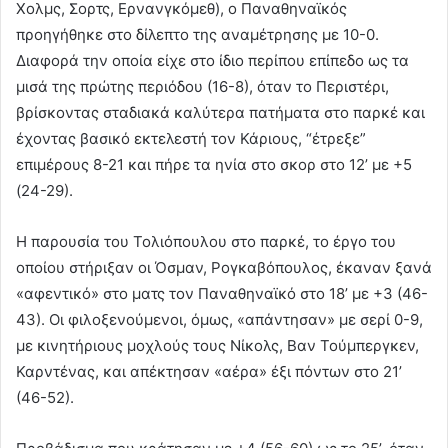
Χολμς, Σορτς, Ερνανγκόμεθ), ο Παναθηναϊκός
προηγήθηκε στο δίλεπτο της αναμέτρησης με 10-0.
Διαφορά την οποία είχε στο ίδιο περίπου επίπεδο ως τα
μισά της πρώτης περιόδου (16-8), όταν το Περιστέρι,
βρίσκοντας σταδιακά καλύτερα πατήματα στο παρκέ και
έχοντας βασικό εκτελεστή τον Κάριους, “έτρεξε”
επιμέρους 8-21 και πήρε τα ηνία στο σκορ στο 12’ με +5
(24-29).
Η παρουσία του Τολιόπουλου στο παρκέ, το έργο του
οποίου στήριξαν οι Όσμαν, Ρογκαβόπουλος, έκαναν ξανά
«αφεντικό» στο ματς τον Παναθηναϊκό στο 18’ με +3 (46-
43). Οι φιλοξενούμενοι, όμως, «απάντησαν» με σερί 0-9,
με κινητήριους μοχλούς τους Νίκολς, Βαν Τούμπεργκεν,
Καρντένας, και απέκτησαν «αέρα» έξι πόντων στο 21’
(46-52).