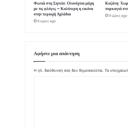
Φωτιά στη Σητεία: Ολονύχτια μάχη
Κοζάνη: Χωρί
με τις φλόγες – Καλύτερη η εικόνα
πυρκαγιά στ
στην περιοχή Αχλάδια
9 ώρες ago
6 ώρες ago
Αφήστε μια απάντηση
Η ηλ. διεύθυνση σας δεν δημοσιεύεται.
Τα υποχρεωτ
Σ
χ
ό
λ
ι
ο