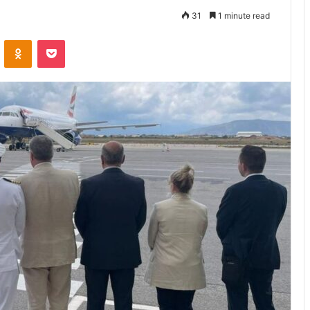
31
1 minute read
VKontakte
Odnoklassniki
Pocket