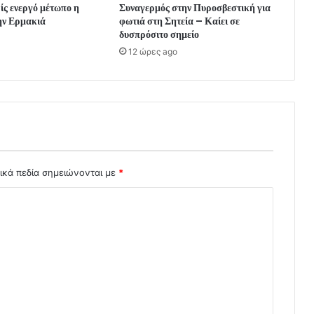
ς ενεργό μέτωπο η
Συναγερμός στην Πυροσβεστική για
ην Ερμακιά
φωτιά στη Σητεία – Καίει σε
δυσπρόσιτο σημείο
12 ώρες ago
ικά πεδία σημειώνονται με
*