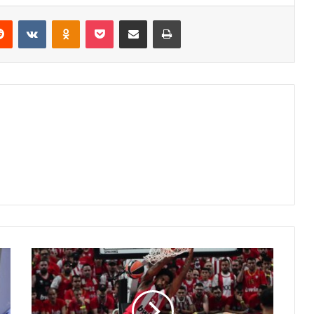
erest
Reddit
VKontakte
Odnoklassniki
Pocket
Share via Email
Print