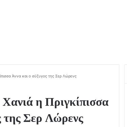
ίπισσα Άννα και ο σύζυγος της Σερ Λώρενς
 Χανιά η Πριγκίπισσα
ς της Σερ Λώρενς