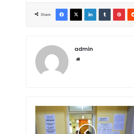
Facebook
X
LinkedIn
Tumblr
Pint
Share
admin
Website