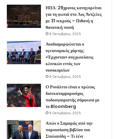
ΗΠΑ: 29χρονος κατηγορείται
για τη φωτιά στο Λος Άντζελες
με 31 νεκρούς – Πιθανή η
θανατική ποινή
8 Οκτωβρίου, 2025
Αναδιαμορφώνεται ο
υγειονομικός χάρτης:
«Έρχονται» συγχωνεύσεις
κλινικών εντός των
νοσοκομείων
9 Οκτωβρίου, 2025
Ο Ρονάλντο είναι ο πρώτος
δισεκατομμυριούχος
ποδοσφαιριστής σύμφωνα με
το Bloomberg
8 Οκτωβρίου, 2025
Απών ο Σαμαράς από την
παρουσίαση βιβλίου του
Στυλιανίδη – Τι λένε