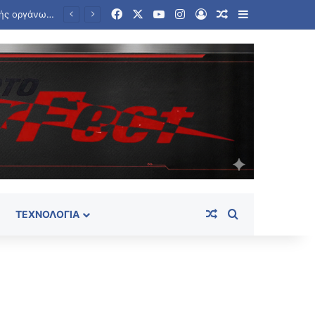
Facebook
X
YouTube
Instagram
Log In
Random Article
Sidebar
BBC: Ο τηλεφωνικός κατάλογος που οδήγησε στην «Αράχνη», τον αρχηγό των μυστικών υπηρεσιών του Άσαντ
Random Article
Search for
ΤΕΧΝΟΛΟΓΊΑ