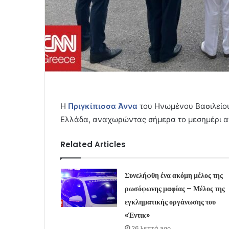
Η
Πριγκίπισσα Άννα
του Ηνωμένου Βασιλείου
Ελλάδα, αναχωρώντας σήμερα το μεσημέρι α
Related Articles
Συνελήφθη ένα ακόμη μέλος της
ρωσόφωνης μαφίας – Μέλος της
εγκληματικής οργάνωσης του
«Έντικ»
26 λεπτά ago