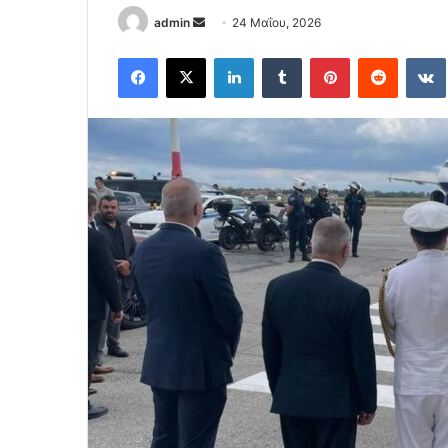
Send
admin
24 Μαΐου, 2026
an
Facebook
X
LinkedIn
Tumblr
Pinterest
Reddit
email