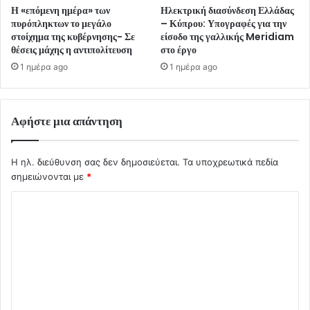
Η «επόμενη ημέρα» των
Ηλεκτρική διασύνδεση Ελλάδας
πυρόπληκτων το μεγάλο
– Κύπρου: Υπογραφές για την
στοίχημα της κυβέρνησης- Σε
είσοδο της γαλλικής Meridiam
θέσεις μάχης η αντιπολίτευση
στο έργο
1 ημέρα ago
1 ημέρα ago
Αφήστε μια απάντηση
Η ηλ. διεύθυνση σας δεν δημοσιεύεται.
Τα υποχρεωτικά πεδία
σημειώνονται με
*
Σ
χ
ό
λ
ι
ο