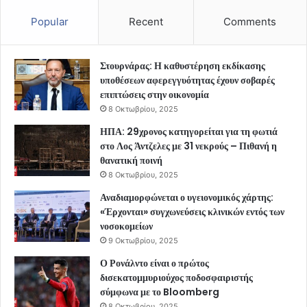
Popular
Recent
Comments
Στουρνάρας: Η καθυστέρηση εκδίκασης
υποθέσεων αφερεγγυότητας έχουν σοβαρές
επιπτώσεις στην οικονομία
8 Οκτωβρίου, 2025
ΗΠΑ: 29χρονος κατηγορείται για τη φωτιά
στο Λος Άντζελες με 31 νεκρούς – Πιθανή η
θανατική ποινή
8 Οκτωβρίου, 2025
Αναδιαμορφώνεται ο υγειονομικός χάρτης:
«Έρχονται» συγχωνεύσεις κλινικών εντός των
νοσοκομείων
9 Οκτωβρίου, 2025
Ο Ρονάλντο είναι ο πρώτος
δισεκατομμυριούχος ποδοσφαιριστής
σύμφωνα με το Bloomberg
8 Οκτωβρίου, 2025