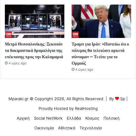
Μετρό Θεσσαλονίκης: Ξεκινούν
Τραμπ για Ιράν: «Πιστεύω ότι ο
τα δοκιμαστικά δρομολόγια της
πόλεμος θα τελειώσει αρκετά
επέκτασης προς την Καλαμαριά
σύντομα» – Τι είπε για το
Ορμούζ
4 ώρες ago
4 ώρες ago
Mparaki.gr © Copyright 2026, All Rights Reserved | By
Sp
|
Proudly Hosted by
RealHosting
Αρχική
Social NetWork
Ελλάδα
Κόσμος
Πολιτική
Οικονομία
Αθλητικά
Τεχνολογία