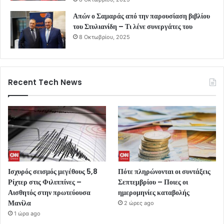
Απών ο Σαμαράς από την παρουσίαση βιβλίου
του Στυλιανίδη – Τι λένε συνεργάτες του
8 Οκτωβρίου, 2025
Recent Tech News
Ισχυρός σεισμός μεγέθους 5,8
Πότε πληρώνονται οι συντάξεις
Ρίχτερ στις Φιλιππίνες –
Σεπτεμβρίου – Ποιες οι
Αισθητός στην πρωτεύουσα
ημερομηνίες καταβολής
Μανίλα
2 ώρες ago
1 ώρα ago