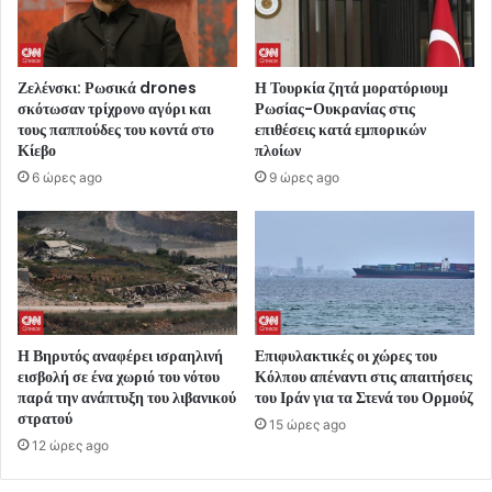
Ζελένσκι: Ρωσικά drones
Η Τουρκία ζητά μορατόριουμ
σκότωσαν τρίχρονο αγόρι και
Ρωσίας-Ουκρανίας στις
τους παππούδες του κοντά στο
επιθέσεις κατά εμπορικών
Κίεβο
πλοίων
6 ώρες ago
9 ώρες ago
Η Βηρυτός αναφέρει ισραηλινή
Επιφυλακτικές οι χώρες του
εισβολή σε ένα χωριό του νότου
Κόλπου απέναντι στις απαιτήσεις
παρά την ανάπτυξη του λιβανικού
του Ιράν για τα Στενά του Ορμούζ
στρατού
15 ώρες ago
12 ώρες ago