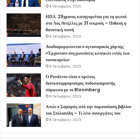
8 Οκτωβρίου, 2025
ΗΠΑ: 29χρονος κατηγορείται για τη φωτιά
στο Λος Άντζελες με 31 νεκρούς – Πιθανή η
θανατική ποινή
8 Οκτωβρίου, 2025
Αναδιαμορφώνεται ο υγειονομικός χάρτης:
«Έρχονται» συγχωνεύσεις κλινικών εντός των
νοσοκομείων
9 Οκτωβρίου, 2025
Ο Ρονάλντο είναι ο πρώτος
δισεκατομμυριούχος ποδοσφαιριστής
σύμφωνα με το Bloomberg
8 Οκτωβρίου, 2025
Απών ο Σαμαράς από την παρουσίαση βιβλίου
του Στυλιανίδη – Τι λένε συνεργάτες του
8 Οκτωβρίου, 2025