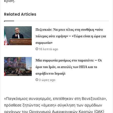
κρίση.
Related Articles
Πεζεσκιάν: Να μπει τέλος στη συνθήκη «ούτε
πόλεμος ούτε ειρήνη» – «Τώρα είναι η ώρα για
συμφωνία»
16 λεπτά ago
Μία συμφωνία μονίμως στο παραπέντε – Οι
όροι του Ιράν, οι απειλές των ΗΠΑ και το
απρόβλεπτο Ισραήλ
3 ώρες ago
«Παγκόσμιος συναγερμός, επιτέθηκαν στη Βενεζουέλα»,
πρόσθεσε ζητώντας «άμεση» σύγκληση των αρμόδιων
οργάνων του Οργανισμού Αμερικανικών Κρατών (ΟΑΚ)