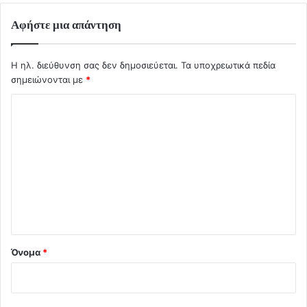
Αφήστε μια απάντηση
Η ηλ. διεύθυνση σας δεν δημοσιεύεται.
Τα υποχρεωτικά πεδία
σημειώνονται με
*
Σ
χ
ό
λ
ι
ο
*
Όνομα
*