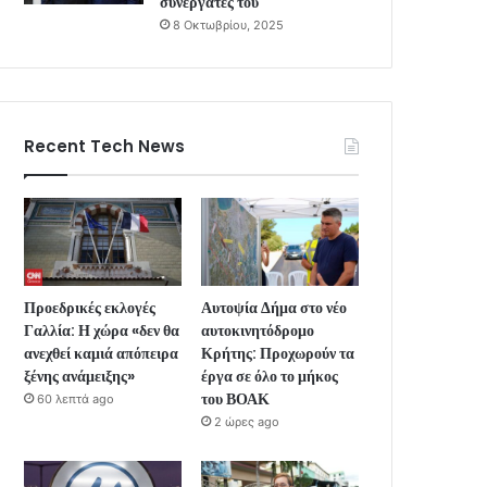
συνεργάτες του
8 Οκτωβρίου, 2025
Recent Tech News
Προεδρικές εκλογές
Αυτοψία Δήμα στο νέο
Γαλλία: Η χώρα «δεν θα
αυτοκινητόδρομο
ανεχθεί καμιά απόπειρα
Κρήτης: Προχωρούν τα
ξένης ανάμειξης»
έργα σε όλο το μήκος
του ΒΟΑΚ
60 λεπτά ago
2 ώρες ago