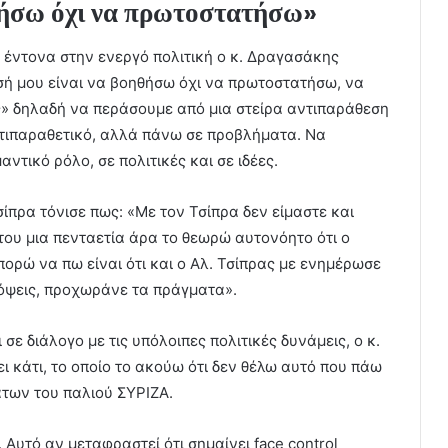
θήσω όχι να πρωτοστατήσω»
ιο έντονα στην ενεργό πολιτική ο κ. Δραγασάκης
σή μου είναι να βοηθήσω όχι να πρωτοστατήσω, να
ς» δηλαδή να περάσουμε από μια στείρα αντιπαράθεση
ντιπαραθετικό, αλλά πάνω σε προβλήματα. Να
τικό ρόλο, σε πολιτικές και σε ιδέες.
σίπρα τόνισε πως: «Με τον Τσίπρα δεν είμαστε και
του μια πενταετία άρα το θεωρώ αυτονόητο ότι ο
πορώ να πω είναι ότι και ο Αλ. Τσίπρας με ενημέρωσε
απόψεις, προχωράνε τα πράγματα».
ι σε διάλογο με τις υπόλοιπες πολιτικές δυνάμεις, ο κ.
 κάτι, το οποίο το ακούω ότι δεν θέλω αυτό που πάω
των του παλιού ΣΥΡΙΖΑ.
 Αυτό αν μεταφραστεί ότι σημαίνει face control