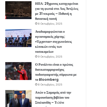
ΗΠΑ: 29χρονος κατηγορείται
για τη φωτιά στο Λος Άντζελες
με 31 νεκρούς – Πιθανή η
θανατική ποινή
8 Οκτωβρίου, 2025
Αναδιαμορφώνεται ο
υγειονομικός χάρτης:
«Έρχονται» συγχωνεύσεις
κλινικών εντός των
νοσοκομείων
9 Οκτωβρίου, 2025
Ο Ρονάλντο είναι ο πρώτος
δισεκατομμυριούχος
ποδοσφαιριστής σύμφωνα με
το Bloomberg
8 Οκτωβρίου, 2025
Απών ο Σαμαράς από την
παρουσίαση βιβλίου του
Στυλιανίδη – Τι λένε