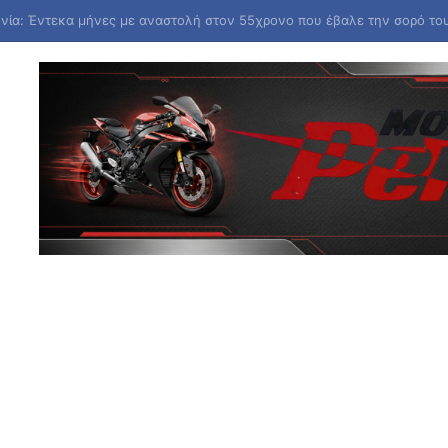
ρικές εκλογές Γαλλία: Η χώρα «δεν θα ανεχθεί καμιά απόπειρα ξένης 