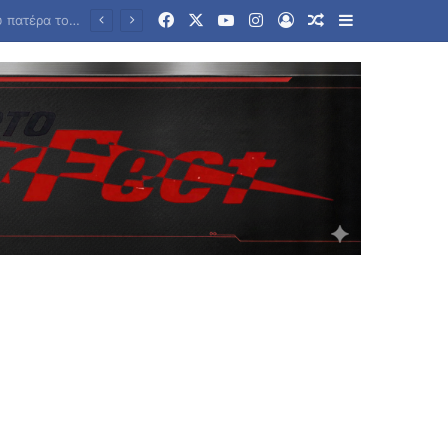
Facebook
X
YouTube
Instagram
Log In
Random Article
Sidebar
ανάμειξης»