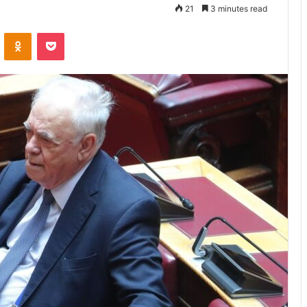
21
3 minutes read
VKontakte
Odnoklassniki
Pocket