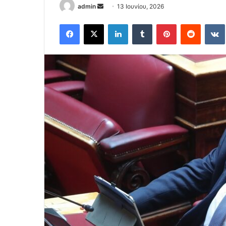
Send
admin
13 Ιουνίου, 2026
an
Facebook
X
LinkedIn
Tumblr
Pinterest
Reddit
email