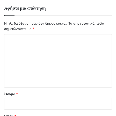
Αφήστε μια απάντηση
Η ηλ. διεύθυνση σας δεν δημοσιεύεται.
Τα υποχρεωτικά πεδία
σημειώνονται με
*
Σ
χ
ό
λ
ι
ο
*
Όνομα
*
Email
*