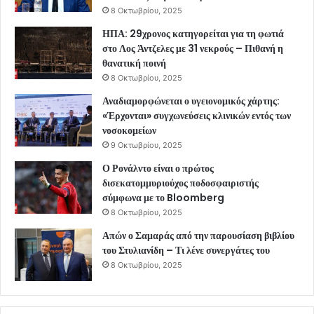
8 Οκτωβρίου, 2025
ΗΠΑ: 29χρονος κατηγορείται για τη φωτιά
στο Λος Άντζελες με 31 νεκρούς – Πιθανή η
θανατική ποινή
8 Οκτωβρίου, 2025
Αναδιαμορφώνεται ο υγειονομικός χάρτης:
«Έρχονται» συγχωνεύσεις κλινικών εντός των
νοσοκομείων
9 Οκτωβρίου, 2025
Ο Ρονάλντο είναι ο πρώτος
δισεκατομμυριούχος ποδοσφαιριστής
σύμφωνα με το Bloomberg
8 Οκτωβρίου, 2025
Απών ο Σαμαράς από την παρουσίαση βιβλίου
του Στυλιανίδη – Τι λένε συνεργάτες του
8 Οκτωβρίου, 2025