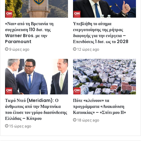
«Ναι» από τη Βρετανία τη
Υπεβλήθη το αίτημα
συγχώνευση 110 δισ. της
ενεργοποίησης της ρήτρας
Warner Bros. με την
διαφυγής για την ενέργεια –
Paramount
Επενδύσεις 1 δισ. ως το 2028
9 ώρες ago
12 ώρες ago
Τιερύ Ντεό (Meridiam): Ο
Πότε «κλείνουν» τα
άνθρωπος από την Μαρτινίκα
προγράμματα «Ανακαίνιση
που έλυσε τον γρίφο διασύνδεσης
Κατοικίας» – «Σπίτι μου ΙΙ»
Ελλάδας – Κύπρου
18 ώρες ago
15 ώρες ago