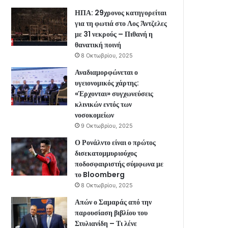
ΗΠΑ: 29χρονος κατηγορείται
για τη φωτιά στο Λος Άντζελες
με 31 νεκρούς – Πιθανή η
θανατική ποινή
8 Οκτωβρίου, 2025
Αναδιαμορφώνεται ο
υγειονομικός χάρτης:
«Έρχονται» συγχωνεύσεις
κλινικών εντός των
νοσοκομείων
9 Οκτωβρίου, 2025
Ο Ρονάλντο είναι ο πρώτος
δισεκατομμυριούχος
ποδοσφαιριστής σύμφωνα με
το Bloomberg
8 Οκτωβρίου, 2025
Απών ο Σαμαράς από την
παρουσίαση βιβλίου του
Στυλιανίδη – Τι λένε