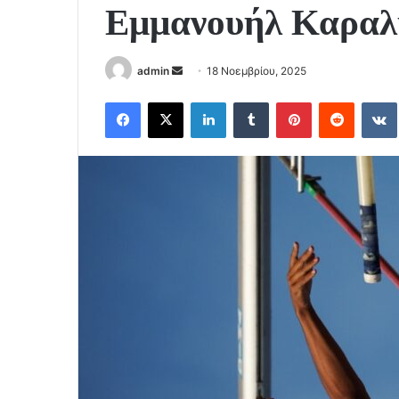
Εμμανουήλ Καραλ
Send
admin
18 Νοεμβρίου, 2025
an
Facebook
X
LinkedIn
Tumblr
Pinterest
Reddit
email