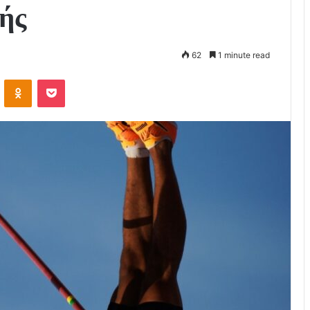
ής
62
1 minute read
VKontakte
Odnoklassniki
Pocket