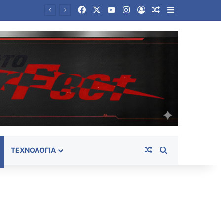
Facebook
X
YouTube
Instagram
Log In
Random Article
Sidebar
Πεζεσκιάν: Να μπει τέλος στη συνθήκη «ούτε πόλεμος ούτε ειρήνη» – «Τώρα είναι η ώρα για συμφωνία»
Random Article
Search for
ΤΕΧΝΟΛΟΓΊΑ