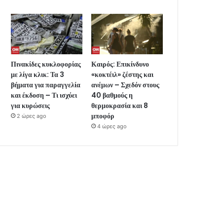
Πινακίδες κυκλοφορίας
Καιρός: Επικίνδυνο
με λίγα κλικ: Τα 3
«κοκτέιλ» ζέστης και
βήματα για παραγγελία
ανέμων – Σχεδόν στους
και έκδοση – Τι ισχύει
40 βαθμούς η
για κυρώσεις
θερμοκρασία και 8
μποφόρ
2 ώρες ago
4 ώρες ago