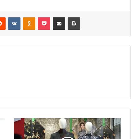
erest
Reddit
VKontakte
Odnoklassniki
Pocket
Share via Email
Print