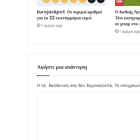
Eurojackpot: Οι τυχεροί αριθμοί
Ο διεθνής Άγ
για τα 32 εκατoμμύρια ευρώ
Τόνι κατηγορε
σε μπαρ στο 
1 ημέρα ago
1 ημέρα ag
Αφήστε μια απάντηση
Η ηλ. διεύθυνση σας δεν δημοσιεύεται.
Τα υποχρεωτ
Σ
χ
ό
λ
ι