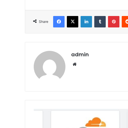
Facebook
X
LinkedIn
Tumblr
Pint
Share
admin
Website