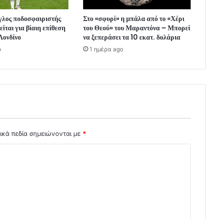
γλος ποδοσφαιριστής
Στο «σφυρί» η μπάλα από το «Χέρι
ίται για βίαιη επίθεση
του Θεού» του Μαραντόνα – Μπορεί
Λονδίνο
να ξεπεράσει τα 10 εκατ. δολάρια
o
1 ημέρα ago
ικά πεδία σημειώνονται με
*