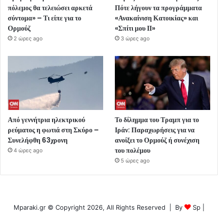
πόλεμος θα τελειώσει αρκετά
Πότε λήγουν τα προγράμματα
σύντομα» – Τι είπε για το
«Ανακαίνιση Κατοικίας» και
Ορμούζ
«Σπίτι μου ΙΙ»
2 ώρες ago
3 ώρες ago
Από γεννήτρια ηλεκτρικού
Το δίλημμα του Τραμπ για το
ρεύματος η φωτιά στη Σκύρο –
Ιράν: Παραχωρήσεις για να
Συνελήφθη 63χρονη
ανοίξει το Ορμούζ ή συνέχιση
του πολέμου
4 ώρες ago
5 ώρες ago
Mparaki.gr © Copyright 2026, All Rights Reserved | By
Sp
|