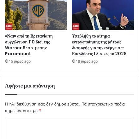
«Ναι» από τη Βρετανία τη
Υπεβλήθη το αίτημα
συγχώνευση 110 δισ. της
ενεργοποίησης της ρήτρας
Warner Bros. με την
διαφυγής για την ενέργεια –
Paramount
Επενδύσεις 1 δισ. ως το 2028
15 ώρες ago
18 ώρες ago
Αφήστε μια απάντηση
Η ηλ. διεύθυνση σας δεν δημοσιεύεται.
Τα υποχρεωτικά πεδία
σημειώνονται με
*
Σ
χ