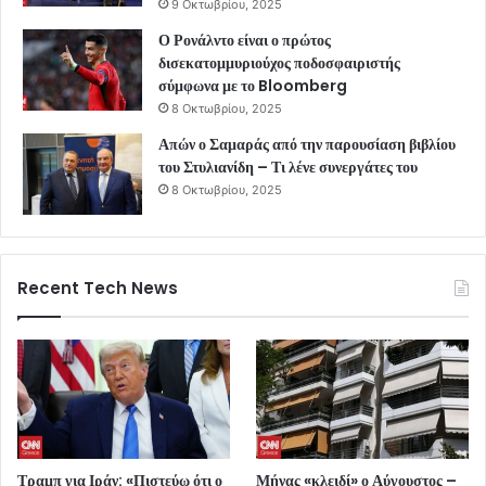
9 Οκτωβρίου, 2025
Ο Ρονάλντο είναι ο πρώτος
δισεκατομμυριούχος ποδοσφαιριστής
σύμφωνα με το Bloomberg
8 Οκτωβρίου, 2025
Απών ο Σαμαράς από την παρουσίαση βιβλίου
του Στυλιανίδη – Τι λένε συνεργάτες του
8 Οκτωβρίου, 2025
Recent Tech News
Τραμπ για Ιράν: «Πιστεύω ότι ο
Μήνας «κλειδί» ο Αύγουστος –