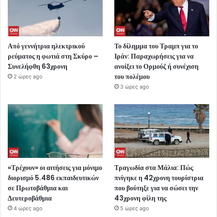
Από γεννήτρια ηλεκτρικού
Το δίλημμα του Τραμπ για το
ρεύματος η φωτιά στη Σκύρο –
Ιράν: Παραχωρήσεις για να
Συνελήφθη 63χρονη
ανοίξει το Ορμούζ ή συνέχιση
του πολέμου
2 ώρες ago
3 ώρες ago
«Τρέχουν» οι αιτήσεις για μόνιμο
Τραγωδία στα Μάλια: Πώς
διορισμό 5.486 εκπαιδευτικών
πνίγηκε η 42χρονη τουρίστρια
σε Πρωτοβάθμια και
που βούτηξε για να σώσει την
Δευτεροβάθμια
43χρονη φίλη της
4 ώρες ago
5 ώρες ago