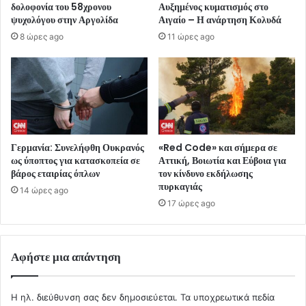
δολοφονία του 58χρονου
Αυξημένος κυματισμός στο
ψυχολόγου στην Αργολίδα
Αιγαίο – Η ανάρτηση Κολυδά
8 ώρες ago
11 ώρες ago
Γερμανία: Συνελήφθη Ουκρανός
«Red Code» και σήμερα σε
ως ύποπτος για κατασκοπεία σε
Αττική, Βοιωτία και Εύβοια για
βάρος εταιρίας όπλων
τον κίνδυνο εκδήλωσης
πυρκαγιάς
14 ώρες ago
17 ώρες ago
Αφήστε μια απάντηση
Η ηλ. διεύθυνση σας δεν δημοσιεύεται.
Τα υποχρεωτικά πεδία