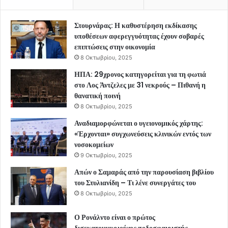
Στουρνάρας: Η καθυστέρηση εκδίκασης
υποθέσεων αφερεγγυότητας έχουν σοβαρές
επιπτώσεις στην οικονομία
8 Οκτωβρίου, 2025
ΗΠΑ: 29χρονος κατηγορείται για τη φωτιά
στο Λος Άντζελες με 31 νεκρούς – Πιθανή η
θανατική ποινή
8 Οκτωβρίου, 2025
Αναδιαμορφώνεται ο υγειονομικός χάρτης:
«Έρχονται» συγχωνεύσεις κλινικών εντός των
νοσοκομείων
9 Οκτωβρίου, 2025
Απών ο Σαμαράς από την παρουσίαση βιβλίου
του Στυλιανίδη – Τι λένε συνεργάτες του
8 Οκτωβρίου, 2025
Ο Ρονάλντο είναι ο πρώτος
δισεκατομμυριούχος ποδοσφαιριστής