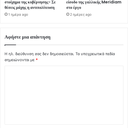
στοίχημα της κυβέρνησης- Σε
είσοδο της γαλλικής Meridiam
θέσεις μάχης η αντιπολίτευση
στο έργο
1 ημέρα ago
2 ημέρες ago
Αφήστε μια απάντηση
Η ηλ. διεύθυνση σας δεν δημοσιεύεται.
Τα υποχρεωτικά πεδία
σημειώνονται με
*
Σ
χ
ό
λ
ι
ο
*