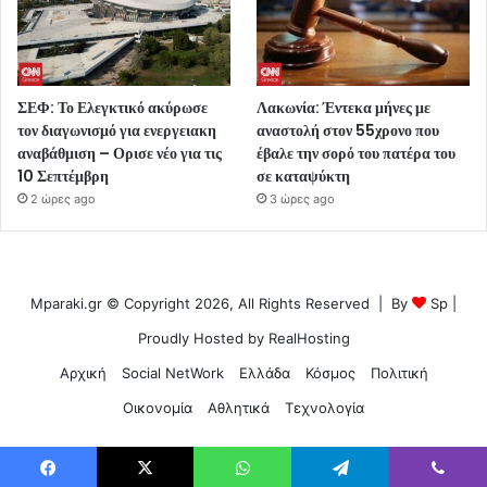
ΣΕΦ: Το Ελεγκτικό ακύρωσε
Λακωνία: Έντεκα μήνες με
τον διαγωνισμό για ενεργειακη
αναστολή στον 55χρονο που
αναβάθμιση – Ορισε νέο για τις
έβαλε την σορό του πατέρα του
10 Σεπτέμβρη
σε καταψύκτη
2 ώρες ago
3 ώρες ago
Mparaki.gr © Copyright 2026, All Rights Reserved | By
Sp
|
Proudly Hosted by
RealHosting
Αρχική
Social NetWork
Ελλάδα
Κόσμος
Πολιτική
Οικονομία
Αθλητικά
Τεχνολογία