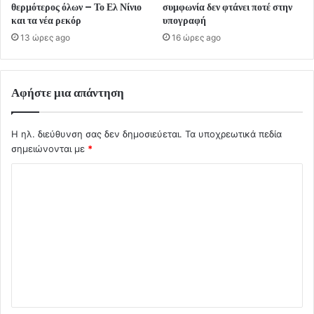
θερμότερος όλων – Το Ελ Νίνιο
συμφωνία δεν φτάνει ποτέ στην
και τα νέα ρεκόρ
υπογραφή
13 ώρες ago
16 ώρες ago
Αφήστε μια απάντηση
Η ηλ. διεύθυνση σας δεν δημοσιεύεται.
Τα υποχρεωτικά πεδία
σημειώνονται με
*
Σ
χ
ό
λ
ι
ο
*