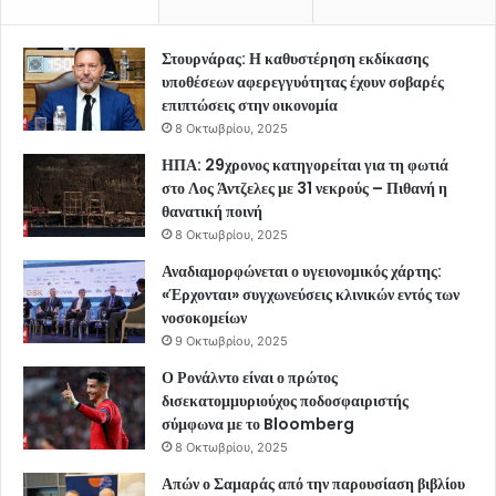
Στουρνάρας: Η καθυστέρηση εκδίκασης
υποθέσεων αφερεγγυότητας έχουν σοβαρές
επιπτώσεις στην οικονομία
8 Οκτωβρίου, 2025
ΗΠΑ: 29χρονος κατηγορείται για τη φωτιά
στο Λος Άντζελες με 31 νεκρούς – Πιθανή η
θανατική ποινή
8 Οκτωβρίου, 2025
Αναδιαμορφώνεται ο υγειονομικός χάρτης:
«Έρχονται» συγχωνεύσεις κλινικών εντός των
νοσοκομείων
9 Οκτωβρίου, 2025
Ο Ρονάλντο είναι ο πρώτος
δισεκατομμυριούχος ποδοσφαιριστής
σύμφωνα με το Bloomberg
8 Οκτωβρίου, 2025
Απών ο Σαμαράς από την παρουσίαση βιβλίου