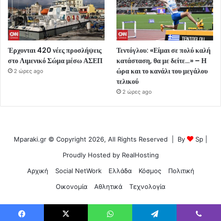
Έρχονται 420 νέες προσλήψεις
Τεντόγλου: «Είμαι σε πολύ καλή
στο Λιμενικό Σώμα μέσω ΑΣΕΠ
κατάσταση, θα με δείτε…» – Η
ώρα και το κανάλι του μεγάλου
2 ώρες ago
τελικού
2 ώρες ago
Mparaki.gr © Copyright 2026, All Rights Reserved | By
Sp
|
Proudly Hosted by
RealHosting
Αρχική
Social NetWork
Ελλάδα
Κόσμος
Πολιτική
Οικονομία
Αθλητικά
Τεχνολογία