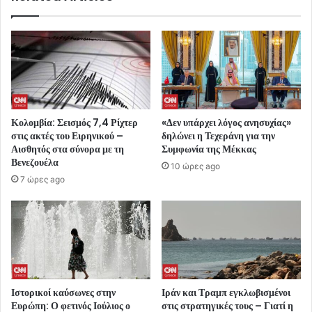
Κολομβία: Σεισμός 7,4 Ρίχτερ
«Δεν υπάρχει λόγος ανησυχίας»
στις ακτές του Ειρηνικού –
δηλώνει η Τεχεράνη για την
Αισθητός στα σύνορα με τη
Συμφωνία της Μέκκας
Βενεζουέλα
10 ώρες ago
7 ώρες ago
Ιστορικοί καύσωνες στην
Ιράν και Τραμπ εγκλωβισμένοι
Ευρώπη: Ο φετινός Ιούλιος ο
στις στρατηγικές τους – Γιατί η