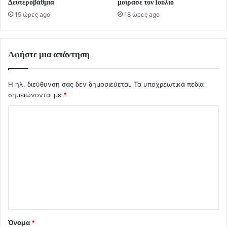
Δευτεροβάθμια
μοίρασε τον Ιούλιο
15 ώρες ago
18 ώρες ago
Αφήστε μια απάντηση
Η ηλ. διεύθυνση σας δεν δημοσιεύεται.
Τα υποχρεωτικά πεδία
σημειώνονται με
*
Σ
χ
ό
λ
ι
ο
*
Όνομα
*