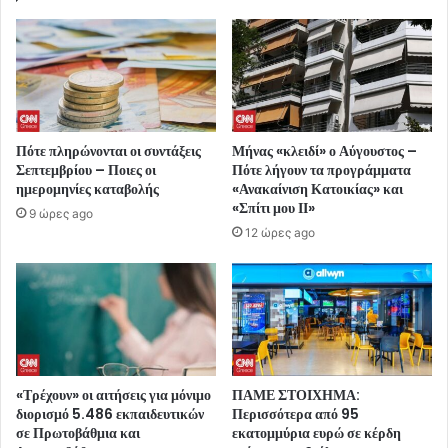
Πότε πληρώνονται οι συντάξεις
Μήνας «κλειδί» ο Αύγουστος –
Σεπτεμβρίου – Ποιες οι
Πότε λήγουν τα προγράμματα
ημερομηνίες καταβολής
«Ανακαίνιση Κατοικίας» και
«Σπίτι μου ΙΙ»
9 ώρες ago
12 ώρες ago
«Τρέχουν» οι αιτήσεις για μόνιμο
ΠΑΜΕ ΣΤΟΙΧΗΜΑ:
διορισμό 5.486 εκπαιδευτικών
Περισσότερα από 95
σε Πρωτοβάθμια και
εκατομμύρια ευρώ σε κέρδη