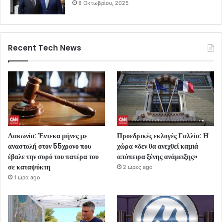
8 Οκτωβρίου, 2025
Recent Tech News
Λακωνία: Έντεκα μήνες με
Προεδρικές εκλογές Γαλλία: Η
αναστολή στον 55χρονο που
χώρα «δεν θα ανεχθεί καμιά
έβαλε την σορό του πατέρα του
απόπειρα ξένης ανάμειξης»
σε καταψύκτη
2 ώρες ago
1 ώρα ago