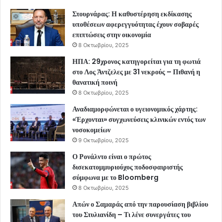
Στουρνάρας: Η καθυστέρηση εκδίκασης
υποθέσεων αφερεγγυότητας έχουν σοβαρές
επιπτώσεις στην οικονομία
8 Οκτωβρίου, 2025
ΗΠΑ: 29χρονος κατηγορείται για τη φωτιά
στο Λος Άντζελες με 31 νεκρούς – Πιθανή η
θανατική ποινή
8 Οκτωβρίου, 2025
Αναδιαμορφώνεται ο υγειονομικός χάρτης:
«Έρχονται» συγχωνεύσεις κλινικών εντός των
νοσοκομείων
9 Οκτωβρίου, 2025
Ο Ρονάλντο είναι ο πρώτος
δισεκατομμυριούχος ποδοσφαιριστής
σύμφωνα με το Bloomberg
8 Οκτωβρίου, 2025
Απών ο Σαμαράς από την παρουσίαση βιβλίου
του Στυλιανίδη – Τι λένε συνεργάτες του