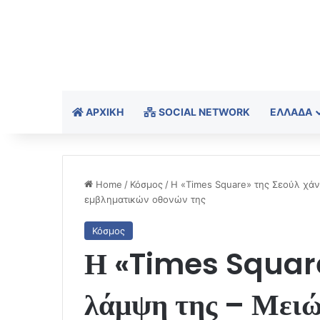
ΑΡΧΙΚΉ
SOCIAL NETWORK
ΕΛΛΆΔΑ
Home
/
Κόσμος
/
Η «Times Square» της Σεούλ χάν
εμβληματικών οθονών της
Κόσμος
Η «Times Square»
λάμψη της – Μειώ