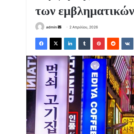
των εμβληματικών
Send
admin
2 Απριλίου, 2026
an
Facebook
X
LinkedIn
Tumblr
Pinterest
Reddit
email