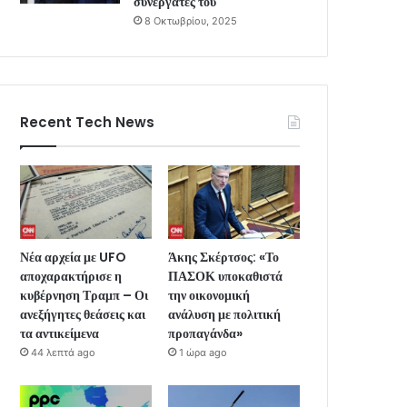
συνεργάτες του
8 Οκτωβρίου, 2025
Recent Tech News
Νέα αρχεία με UFO
Άκης Σκέρτσος: «Το
αποχαρακτήρισε η
ΠΑΣΟΚ υποκαθιστά
κυβέρνηση Τραμπ – Οι
την οικονομική
ανεξήγητες θεάσεις και
ανάλυση με πολιτική
τα αντικείμενα
προπαγάνδα»
44 λεπτά ago
1 ώρα ago