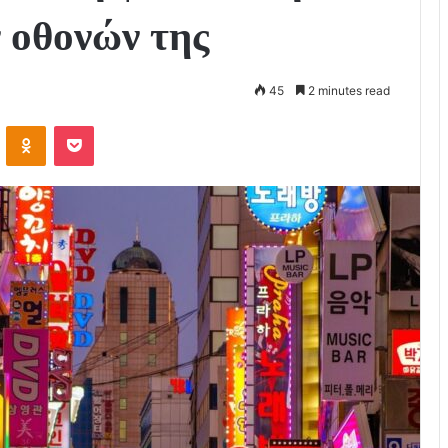
 οθονών της
45
2 minutes read
VKontakte
Odnoklassniki
Pocket