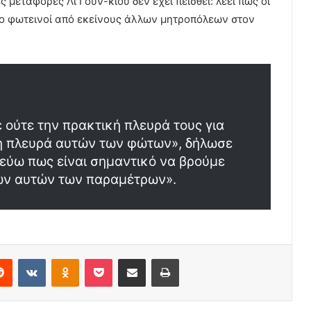
μεταφορές Λι Γουν-κιού δεν έχει πεισθεί: λέει πως οι
ερο φωτεινοί από εκείνους άλλων μητροπόλεων στον
ούτε την πρακτική πλευρά τους για
κή πλευρά αυτών των φώτων», δήλωσε
τεύω πως είναι σημαντικό να βρούμε
λων αυτών των παραμέτρων».
erest
Reddit
VKontakte
Odnoklassniki
Pocket
Share via Email
Print