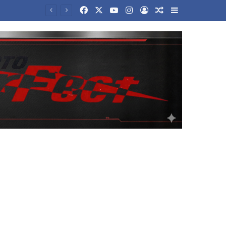
Facebook
X
YouTube
Instagram
Log In
Random Article
Sidebar
Νέα αρχεία με UFO αποχαρακτήρισε η κυβέρνηση Τραμπ – Οι ανεξήγητες θεάσεις και τα αντικείμενα