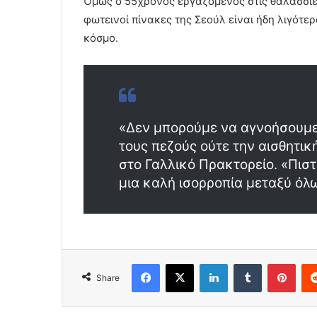
Όμως ο 55χρονος εργαζόμενος στις θαλάσσιες 
φωτεινοί πίνακες της Σεούλ είναι ήδη λιγότ
κόσμο.
«Δεν μπορούμε να αγνοήσουμε 
τους πεζούς ούτε την αισθητι
στο Γαλλικό Πρακτορείο. «Πισ
μια καλή ισορροπία μεταξύ ό
Facebook
X
LinkedIn
Tumblr
Pint
Share