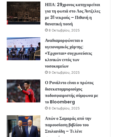
ΗΠΑ: 29χρονος κατηγορείται
για τη φωτιά στο Λος Άντζελες
με 31 νεκρούς – Πιθανή η
θανατική ποινή
8 Οκτωβρίου, 2025
Αναδιαμορφώνεται ο
υγειονομικός χάρτης:
«Έρχονται» συγχωνεύσεις
κλινικών εντός των
νοσοκομείων
9 Οκτωβρίου, 2025
Ο Ρονάλντο είναι ο πρώτος
δισεκατομμυριούχος
ποδοσφαιριστής σύμφωνα με
το Bloomberg
8 Οκτωβρίου, 2025
Απών ο Σαμαράς από την
παρουσίαση βιβλίου του
Στυλιανίδη – Τι λένε