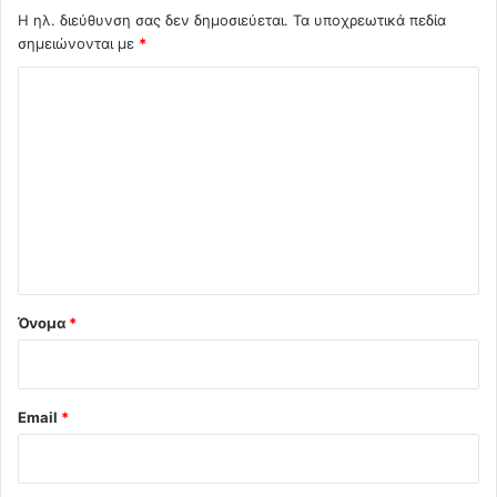
Η ηλ. διεύθυνση σας δεν δημοσιεύεται.
Τα υποχρεωτικά πεδία
σημειώνονται με
*
Σ
χ
ό
λ
ι
ο
*
Όνομα
*
Email
*