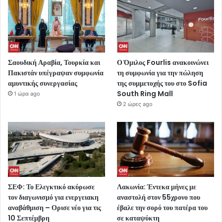
Σαουδική Αραβία, Τουρκία και
Ο Όμιλος Fourlis ανακοινώνει
Πακιστάν υπέγραψαν συμφωνία
τη συμφωνία για την πώληση
αμυντικής συνεργασίας
της συμμετοχής του στο Sofia
South Ring Mall
1 ώρα ago
2 ώρες ago
ΣΕΦ: Το Ελεγκτικό ακύρωσε
Λακωνία: Έντεκα μήνες με
τον διαγωνισμό για ενεργειακη
αναστολή στον 55χρονο που
αναβάθμιση – Ορισε νέο για τις
έβαλε την σορό του πατέρα του
10 Σεπτέμβρη
σε καταψύκτη