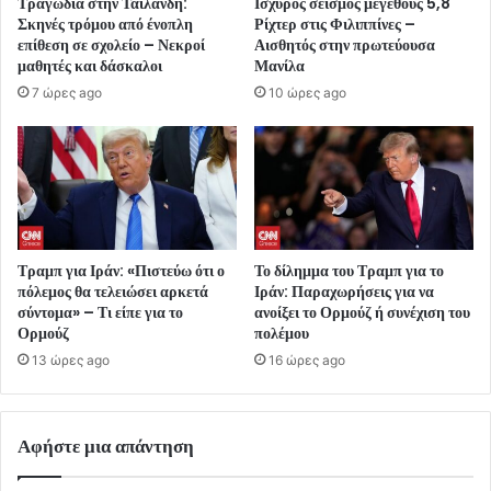
Τραγωδία στην Ταϊλάνδη:
Ισχυρός σεισμός μεγέθους 5,8
Σκηνές τρόμου από ένοπλη
Ρίχτερ στις Φιλιππίνες –
επίθεση σε σχολείο – Νεκροί
Αισθητός στην πρωτεύουσα
μαθητές και δάσκαλοι
Μανίλα
7 ώρες ago
10 ώρες ago
Τραμπ για Ιράν: «Πιστεύω ότι ο
Το δίλημμα του Τραμπ για το
πόλεμος θα τελειώσει αρκετά
Ιράν: Παραχωρήσεις για να
σύντομα» – Τι είπε για το
ανοίξει το Ορμούζ ή συνέχιση του
Ορμούζ
πολέμου
13 ώρες ago
16 ώρες ago
Αφήστε μια απάντηση