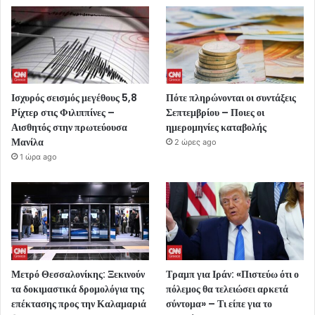
Ισχυρός σεισμός μεγέθους 5,8
Πότε πληρώνονται οι συντάξεις
Ρίχτερ στις Φιλιππίνες –
Σεπτεμβρίου – Ποιες οι
Αισθητός στην πρωτεύουσα
ημερομηνίες καταβολής
Μανίλα
2 ώρες ago
1 ώρα ago
Μετρό Θεσσαλονίκης: Ξεκινούν
Τραμπ για Ιράν: «Πιστεύω ότι ο
τα δοκιμαστικά δρομολόγια της
πόλεμος θα τελειώσει αρκετά
επέκτασης προς την Καλαμαριά
σύντομα» – Τι είπε για το