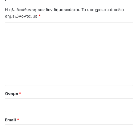
Η ηλ. διεύθυνση σας δεν δημοσιεύεται.
Τα υποχρεωτικά πεδία
σημειώνονται με
*
Σ
χ
ό
λ
ι
ο
*
Όνομα
*
Email
*