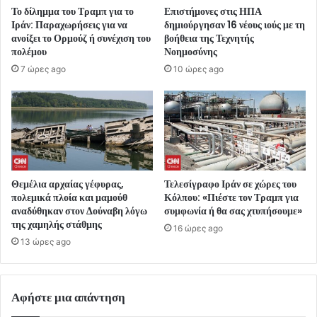
Το δίλημμα του Τραμπ για το
Επιστήμονες στις ΗΠΑ
Ιράν: Παραχωρήσεις για να
δημιούργησαν 16 νέους ιούς με τη
ανοίξει το Ορμούζ ή συνέχιση του
βοήθεια της Τεχνητής
πολέμου
Νοημοσύνης
7 ώρες ago
10 ώρες ago
Θεμέλια αρχαίας γέφυρας,
Τελεσίγραφο Ιράν σε χώρες του
πολεμικά πλοία και μαμούθ
Κόλπου: «Πιέστε τον Τραμπ για
αναδύθηκαν στον Δούναβη λόγω
συμφωνία ή θα σας χτυπήσουμε»
της χαμηλής στάθμης
16 ώρες ago
13 ώρες ago
Αφήστε μια απάντηση