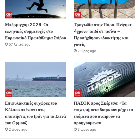
Μπέρμιγχαμ 2026: Οι
Τραγωδία στην Πάρο: Πνίγηκε
ελληνικές συμμετοχές στο
4χρονο παιδί σε πισίνα –
Ευρωπαϊκό Πρωτάθλημα Στίβου
Προσήχθησαν ιδιοκτήτης και
γονείς
57 λεπτά ago
2 ώρες ago
Επιφυλακτικές οι χώρες του
ΠΑΣΟΚ προς Σκέρτσο: «Τα
Κόλπου απέναντι στις
επιχειρήματα διαρκούν μέχρι τα
απαιτήσεις του Ιράν για τα Στενά
επόμενα που αναιρούν τα
του Ορμούζ
προηγούμενα»
2 ώρες ago
3 ώρες ago