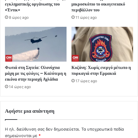
εγκληματικής οργάνωσης του
μικροσκόπιο το οικογενειακό
«Έντικ»
περιβάλλον του
8 ώρες ago
11 ώρες ago
Φωτιά στη Σητεία: Ολονύχτια
Κοζάνη: Χωρίς ενεργό μέτωπο η
μάχη με τις φλόγες – Καλύτερη η
πυρκαγιά στην Ερμακιά
εικόνα στην περιοχή Αχλάδια
17 ώρες ago
14 ώρες ago
Αφήστε μια απάντηση
Η ηλ. διεύθυνση σας δεν δημοσιεύεται.
Τα υποχρεωτικά πεδία
σημειώνονται με
*