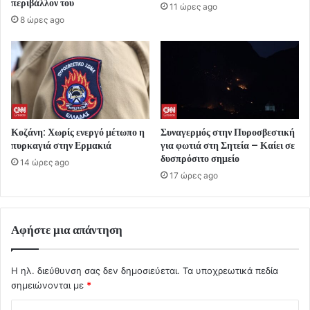
περιβάλλον του
11 ώρες ago
8 ώρες ago
Κοζάνη: Χωρίς ενεργό μέτωπο η
Συναγερμός στην Πυροσβεστική
πυρκαγιά στην Ερμακιά
για φωτιά στη Σητεία – Καίει σε
δυσπρόσιτο σημείο
14 ώρες ago
17 ώρες ago
Αφήστε μια απάντηση
Η ηλ. διεύθυνση σας δεν δημοσιεύεται.
Τα υποχρεωτικά πεδία
σημειώνονται με
*
Σ