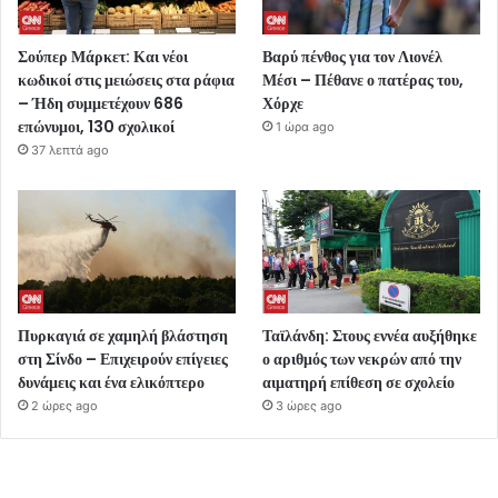
Σούπερ Μάρκετ: Και νέοι
Βαρύ πένθος για τον Λιονέλ
κωδικοί στις μειώσεις στα ράφια
Μέσι – Πέθανε ο πατέρας του,
– Ήδη συμμετέχουν 686
Χόρχε
επώνυμοι, 130 σχολικοί
1 ώρα ago
37 λεπτά ago
Πυρκαγιά σε χαμηλή βλάστηση
Ταϊλάνδη: Στους εννέα αυξήθηκε
στη Σίνδο – Επιχειρούν επίγειες
ο αριθμός των νεκρών από την
δυνάμεις και ένα ελικόπτερο
αιματηρή επίθεση σε σχολείο
2 ώρες ago
3 ώρες ago