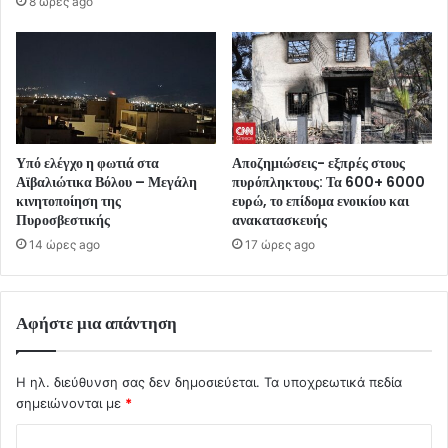
8 ώρες ago
Υπό ελέγχο η φωτιά στα
Αποζημιώσεις- εξπρές στους
Αϊβαλιώτικα Βόλου – Μεγάλη
πυρόπληκτους: Τα 600+ 6000
κινητοποίηση της
ευρώ, το επίδομα ενοικίου και
Πυροσβεστικής
ανακατασκευής
14 ώρες ago
17 ώρες ago
Αφήστε μια απάντηση
Η ηλ. διεύθυνση σας δεν δημοσιεύεται.
Τα υποχρεωτικά πεδία
σημειώνονται με
*
Σ