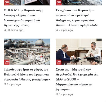
ΟΠΕΚΑ: Την Παρασκευή η
Ενισχύεται από Κυριακή το
δεύτερη πληρωμή των
αυγουστιάτικο μελτέμι:
δικαιούχων Λογαριασμού
Αυξημένος κυματισμός στο
Αγροτικής Εστίας
Αιγαίο – Η ανάρτηση Κολυδά
50 λεπτά ago
2 ώρες ago
Τελεσίγραφο Ιράν σε χώρες του
Συνάντηση Μητσοτάκη-
Κόλπου: «Πιέστε τον Τραμπ για
Αγγελούδη: Θα έχουμε μία νέα
συμφωνία ή θα σας χτυπήσουμε»
ΔΕΘ το 2030 –
Μητροπολιτικό πάρκο το
3 ώρες ago
ζητούμενο
3 ώρες ago