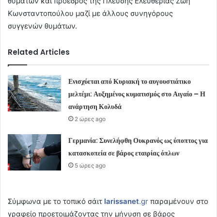
θυμάτων και πρόεδρος της Πλεύσης Ελευθερίας Ζωή
Κωνσταντοπούλου μαζί με άλλους συνηγόρους
συγγενών θυμάτων.
Related Articles
Ενισχύεται από Κυριακή το αυγουστιάτικο
μελτέμι: Αυξημένος κυματισμός στο Αιγαίο – Η
ανάρτηση Κολυδά
2 ώρες ago
Γερμανία: Συνελήφθη Ουκρανός ως ύποπτος για
κατασκοπεία σε βάρος εταιρίας όπλων
5 ώρες ago
Σύμφωνα με το τοπικό σάιτ
larissanet
.gr
παραμένουν στο
γραφείο προετοιμάζοντας την μήνυση σε βάρος