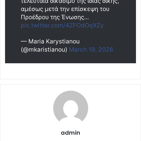
τελευταία δικάσιμο της ίδιας δίκης,
αμέσως μετά την επίσκεψη του
Προέδρου της Ένωσης…
pic.twitter.com/4ZFOdOqXZy
— Maria Karystianou
(@mkaristianou)
March 19, 2026
admin