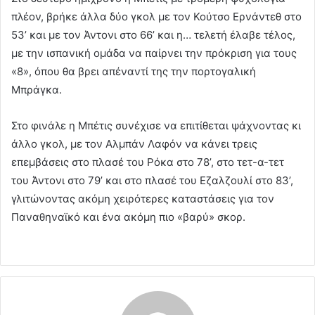
πλέον, βρήκε άλλα δύο γκολ με τον Κούτσο Ερνάντεθ στο
53’ και με τον Άντονι στο 66’ και η… τελετή έλαβε τέλος,
με την ισπανική ομάδα να παίρνει την πρόκριση για τους
«8», όπου θα βρει απέναντί της την πορτογαλική
Μπράγκα.
Στο φινάλε η Μπέτις συνέχισε να επιτίθεται ψάχνοντας κι
άλλο γκολ, με τον Αλμπάν Λαφόν να κάνει τρεις
επεμβάσεις στο πλασέ του Ρόκα στο 78’, στο τετ-α-τετ
του Άντονι στο 79’ και στο πλασέ του Εζαλζουλί στο 83’,
γλιτώνοντας ακόμη χειρότερες καταστάσεις για τον
Παναθηναϊκό και ένα ακόμη πιο «βαρύ» σκορ.