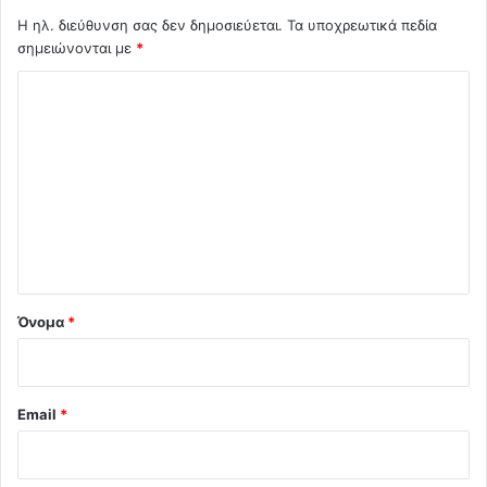
Η ηλ. διεύθυνση σας δεν δημοσιεύεται.
Τα υποχρεωτικά πεδία
σημειώνονται με
*
Σ
χ
ό
λ
ι
ο
*
Όνομα
*
Email
*