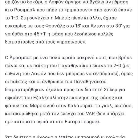
οριζόντιο δοκάρι, ο Λαφόν άργησε να βγάλει αντίδραση
κι ο Ρουιμπάλ που πήρε το «ριμπάουντ» από κοντά έκανε
το 1-0. Στη συνέχεια η Μπέτις πίεσε κι άλλο, έχασε
ευκαιρίες με τους Φορνάλς στο 16’ και Άντονι στο 30’ για
να έρθει στο 45’+1’ η φάση που ξεσήκωσε πολλές
διαμαρτυρίες από τους «πράσινους».
Ο Άμραμπατ με ένα πολύ ωραίο μακρινό σουτ, που βρήκε
πάνω και σε παίκτη του Παναθηναϊκού έκανε το 2-0 (με
ευθύνη του Λαφόν που δεν μπόρεσε να αντιδράσει), όμως
οι παίκτες και οι άνθρωποι του Παναθηναϊκού
διαμαρτυρήθηκαν έξαλλα προς τον διαιτητή Στίλερ για
οφσάιντ του Εζαλζουλί στην εκκίνηση της φάσης και
φάουλ του Μαροκινού στον Καλάμπρια. Το γκολ, ωστόσο,
κατακυρώθηκε μετά τον έλεγχο του VAR (δεν υπάρχει
ημί-αυτόματο οφσάιντ στο Europa League).
Στο δεύτερο ημίχρονο η Μπέτις με τρομερή ψυχολογία