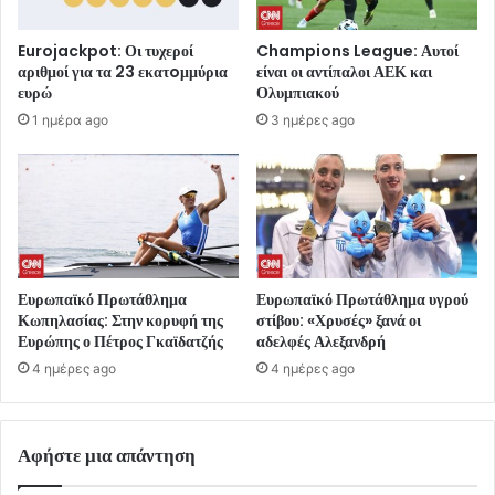
Eurojackpot: Οι τυχεροί
Champions League: Αυτοί
αριθμοί για τα 23 εκατoμμύρια
είναι οι αντίπαλοι ΑΕΚ και
ευρώ
Ολυμπιακού
1 ημέρα ago
3 ημέρες ago
Ευρωπαϊκό Πρωτάθλημα
Ευρωπαϊκό Πρωτάθλημα υγρού
Κωπηλασίας: Στην κορυφή της
στίβου: «Χρυσές» ξανά οι
Ευρώπης ο Πέτρος Γκαϊδατζής
αδελφές Αλεξανδρή
4 ημέρες ago
4 ημέρες ago
Αφήστε μια απάντηση