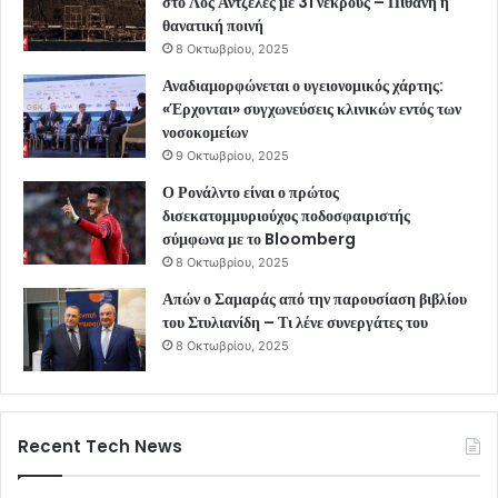
στο Λος Άντζελες με 31 νεκρούς – Πιθανή η
θανατική ποινή
8 Οκτωβρίου, 2025
Αναδιαμορφώνεται ο υγειονομικός χάρτης:
«Έρχονται» συγχωνεύσεις κλινικών εντός των
νοσοκομείων
9 Οκτωβρίου, 2025
Ο Ρονάλντο είναι ο πρώτος
δισεκατομμυριούχος ποδοσφαιριστής
σύμφωνα με το Bloomberg
8 Οκτωβρίου, 2025
Απών ο Σαμαράς από την παρουσίαση βιβλίου
του Στυλιανίδη – Τι λένε συνεργάτες του
8 Οκτωβρίου, 2025
Recent Tech News