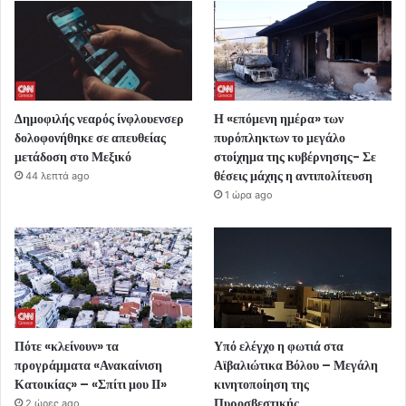
Δημοφιλής νεαρός ίνφλουενσερ
Η «επόμενη ημέρα» των
δολοφονήθηκε σε απευθείας
πυρόπληκτων το μεγάλο
μετάδοση στο Μεξικό
στοίχημα της κυβέρνησης- Σε
θέσεις μάχης η αντιπολίτευση
44 λεπτά ago
1 ώρα ago
Πότε «κλείνουν» τα
Υπό ελέγχο η φωτιά στα
προγράμματα «Ανακαίνιση
Αϊβαλιώτικα Βόλου – Μεγάλη
Κατοικίας» – «Σπίτι μου ΙΙ»
κινητοποίηση της
Πυροσβεστικής
2 ώρες ago