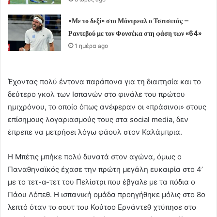
«Με το δεξί» στο Μόντρεαλ ο Τσιτσιπάς –
Ραντεβού με τον Φονσέκα στη φάση των «64»
1 ημέρα ago
Έχοντας πολύ έντονα παράπονα για τη διαιτησία και το
δεύτερο γκολ των Ισπανών στο φινάλε του πρώτου
ημιχρόνου, το οποίο όπως ανέφεραν οι «πράσινοι» στους
επίσημους λογαριασμούς τους στα social media, δεν
έπρεπε να μετρήσει λόγω φάουλ στον Καλάμπρια.
Η Μπέτις μπήκε πολύ δυνατά στον αγώνα, όμως ο
Παναθηναϊκός έχασε την πρώτη μεγάλη ευκαιρία στο 4’
με το τετ-α-τετ του Πελίστρι που έβγαλε με τα πόδια ο
Πάου Λόπεθ. Η ισπανική ομάδα προηγήθηκε μόλις στο 8ο
λεπτό όταν το σουτ του Κούτσο Ερνάντεθ χτύπησε στο