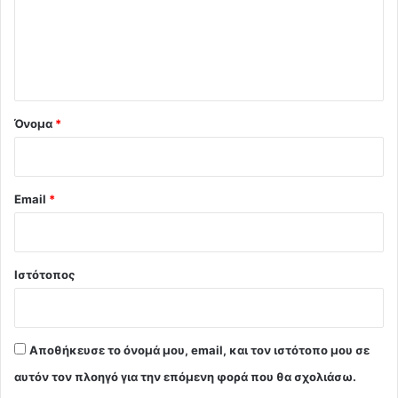
λ
ι
ο
*
Όνομα
*
Email
*
Ιστότοπος
Αποθήκευσε το όνομά μου, email, και τον ιστότοπο μου σε
αυτόν τον πλοηγό για την επόμενη φορά που θα σχολιάσω.