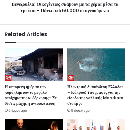
Βενεζουέλα: Οικογένειες σκάβουν με τα χέρια μέσα τα
ερείπια - Πάνω από 50.000 οι αγνοούμενοι
Related Articles
Η «επόμενη ημέρα» των
Ηλεκτρική διασύνδεση Ελλάδας
πυρόπληκτων το μεγάλο
– Κύπρου: Υπογραφές για την
στοίχημα της κυβέρνησης- Σε
είσοδο της γαλλικής Meridiam
θέσεις μάχης η αντιπολίτευση
στο έργο
6 ώρες ago
9 ώρες ago