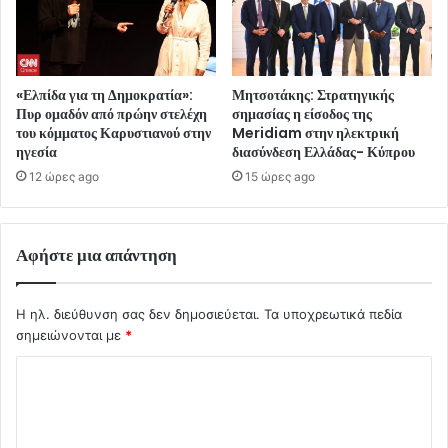
«Ελπίδα για τη Δημοκρατία»:
Μητσοτάκης: Στρατηγικής
Πυρ ομαδόν από πρώην στελέχη
σημασίας η είσοδος της
του κόμματος Καρυστιανού στην
Meridiam στην ηλεκτρική
ηγεσία
διασύνδεση Ελλάδας- Κύπρου
12 ώρες ago
15 ώρες ago
Αφήστε μια απάντηση
Η ηλ. διεύθυνση σας δεν δημοσιεύεται.
Τα υποχρεωτικά πεδία
σημειώνονται με
*
Σ
χ
ό