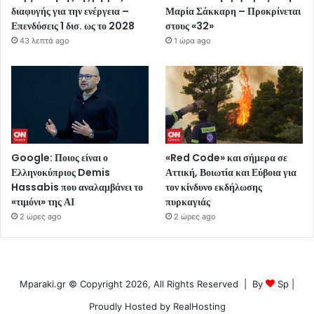
διαφυγής για την ενέργεια –
Μαρία Σάκκαρη – Προκρίνεται
Επενδύσεις 1 δισ. ως το 2028
στους «32»
43 λεπτά ago
1 ώρα ago
Google: Ποιος είναι ο
«Red Code» και σήμερα σε
Ελληνοκύπριος Demis
Αττική, Βοιωτία και Εύβοια για
Hassabis που αναλαμβάνει το
τον κίνδυνο εκδήλωσης
«τιμόνι» της ΑΙ
πυρκαγιάς
2 ώρες ago
2 ώρες ago
Mparaki.gr © Copyright 2026, All Rights Reserved | By
Sp
|
Proudly Hosted by
RealHosting