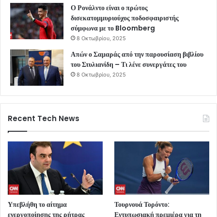
Ο Ρονάλντο είναι ο πρώτος
δισεκατομμυριούχος ποδοσφαιριστής
σύμφωνα με το Bloomberg
8 Οκτωβρίου, 2025
Απών ο Σαμαράς από την παρουσίαση βιβλίου
του Στυλιανίδη – Τι λένε συνεργάτες του
8 Οκτωβρίου, 2025
Recent Tech News
Υπεβλήθη το αίτημα
Τουρνουά Τορόντο:
ενεργοποίησης της ρήτρας
Εντυπωσιακή πρεμιέρα για τη