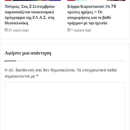
Τσίπρας: Στις 2 Σεπτεμβρίου
Κόμμα Καρυστιανού: Οι 79
παρουσιάζεται τοοικονομικό
πρώτες ημέρες – Οι
πρόγραμμα της ΕΛ.Α.Σ. στη
αποχωρήσεις και το βαθύ
Θεσσαλονίκη
«ρήγμα» με την ηγεσία
21 ώρες ago
1 ημέρα ago
Αφήστε μια απάντηση
Η ηλ. διεύθυνση σας δεν δημοσιεύεται.
Τα υποχρεωτικά πεδία
σημειώνονται με
*
Σ
χ
ό
λ
ι
ο