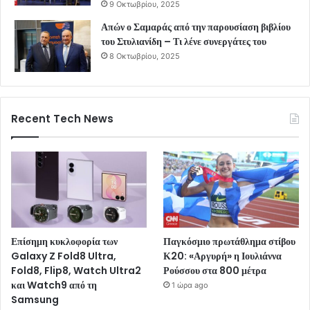
9 Οκτωβρίου, 2025
Απών ο Σαμαράς από την παρουσίαση βιβλίου
του Στυλιανίδη – Τι λένε συνεργάτες του
8 Οκτωβρίου, 2025
Recent Tech News
Επίσημη κυκλοφορία των
Παγκόσμιο πρωτάθλημα στίβου
Galaxy Z Fold8 Ultra,
Κ20: «Αργυρή» η Ιουλιάννα
Fold8, Flip8, Watch Ultra2
Ρούσσου στα 800 μέτρα
και Watch9 από τη
1 ώρα ago
Samsung