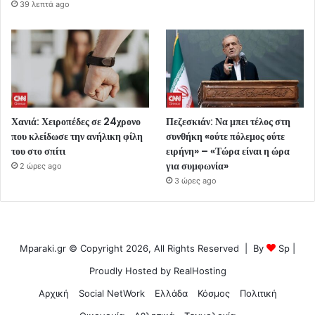
39 λεπτά ago
Χανιά: Χειροπέδες σε 24χρονο
Πεζεσκιάν: Να μπει τέλος στη
που κλείδωσε την ανήλικη φίλη
συνθήκη «ούτε πόλεμος ούτε
του στο σπίτι
ειρήνη» – «Τώρα είναι η ώρα
για συμφωνία»
2 ώρες ago
3 ώρες ago
Mparaki.gr © Copyright 2026, All Rights Reserved | By
Sp
|
Proudly Hosted by
RealHosting
Αρχική
Social NetWork
Ελλάδα
Κόσμος
Πολιτική