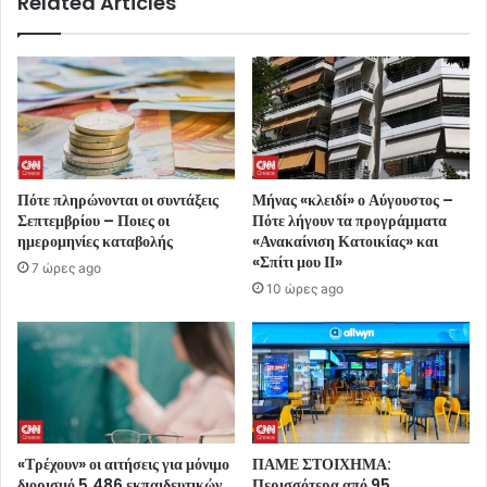
Related Articles
Πότε πληρώνονται οι συντάξεις
Μήνας «κλειδί» ο Αύγουστος –
Σεπτεμβρίου – Ποιες οι
Πότε λήγουν τα προγράμματα
ημερομηνίες καταβολής
«Ανακαίνιση Κατοικίας» και
«Σπίτι μου ΙΙ»
7 ώρες ago
10 ώρες ago
«Τρέχουν» οι αιτήσεις για μόνιμο
ΠΑΜΕ ΣΤΟΙΧΗΜΑ:
διορισμό 5.486 εκπαιδευτικών
Περισσότερα από 95