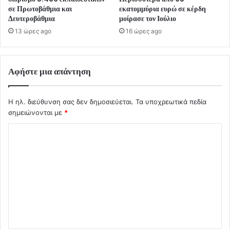
σε Πρωτοβάθμια και
εκατομμύρια ευρώ σε κέρδη
Δευτεροβάθμια
μοίρασε τον Ιούλιο
13 ώρες ago
16 ώρες ago
Αφήστε μια απάντηση
Η ηλ. διεύθυνση σας δεν δημοσιεύεται.
Τα υποχρεωτικά πεδία
σημειώνονται με
*
Σ
χ
ό
λ
ι
ο
*