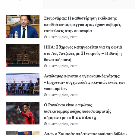
Στουρνάρας: Η καθυστέρηση εκδίκασης
υποθέσεων αφερεγγυότητας έχουν σοβαρές
επιπτώσεις στην οικονομία
8 Οκτωβρίου, 2025
ΗΠΑ: 29χρονος κατηγορείται για τη φωτιά
στο Λος Άντζελες με 31 νεκρούς – Πιθανή η
θανατική ποινή
8 Οκτωβρίου, 2025
Αναδιαμορφώνεται ο υγειονομικός χάρτης:
«Έρχονται» συγχωνεύσεις κλινικών εντός των
νοσοκομείων
9 Οκτωβρίου, 2025
Ο Ρονάλντο είναι ο πρώτος
δισεκατομμυριούχος ποδοσφαιριστής
σύμφωνα με το Bloomberg
8 Οκτωβρίου, 2025
Απών ο Σαμαράς από την παρουσίαση βιβλίου