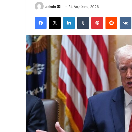
Send
admin
24 Απριλίου, 2026
an
Facebook
X
LinkedIn
Tumblr
Pinterest
Reddit
email