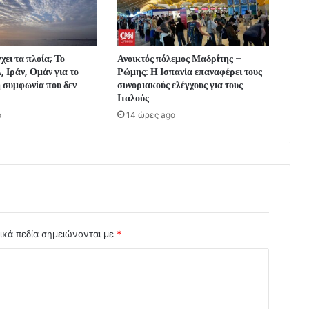
χει τα πλοία; Το
Ανοικτός πόλεμος Μαδρίτης –
, Ιράν, Ομάν για το
Ρώμης: Η Ισπανία επαναφέρει τους
 συμφωνία που δεν
συνοριακούς ελέγχους για τους
Ιταλούς
o
14 ώρες ago
ικά πεδία σημειώνονται με
*