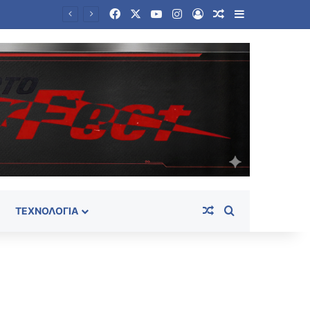
Facebook
X
YouTube
Instagram
Log In
Random Article
Sidebar
να ελικόπτερο
Random Article
Search for
ΤΕΧΝΟΛΟΓΊΑ