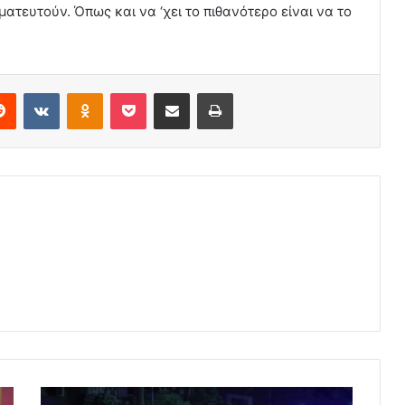
ατευτούν. Όπως και να ‘χει το πιθανότερο είναι να το
erest
Reddit
VKontakte
Odnoklassniki
Pocket
Share via Email
Print