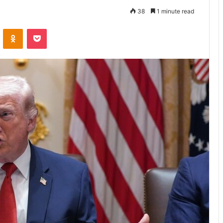
38
1 minute read
VKontakte
Odnoklassniki
Pocket