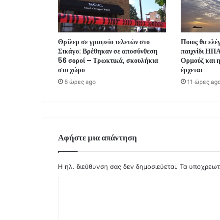
Θρίλερ σε γραφείο τελετών στο
Ποιος θα ελέγ
Σικάγο: Βρέθηκαν σε αποσύνθεση
παιχνίδι ΗΠΑ
56 σοροί – Τρωκτικά, σκουλήκια
Ορμούζ και η
στο χώρο
έρχεται
8 ώρες ago
11 ώρες ag
Αφήστε μια απάντηση
Η ηλ. διεύθυνση σας δεν δημοσιεύεται.
Τα υποχρεωτ
Σ
χ
ό