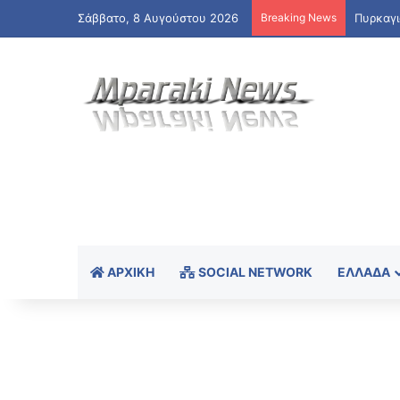
Σάββατο, 8 Αυγούστου 2026
Breaking News
Πυρκαγι
ΑΡΧΙΚΉ
SOCIAL NETWORK
ΕΛΛΆΔΑ