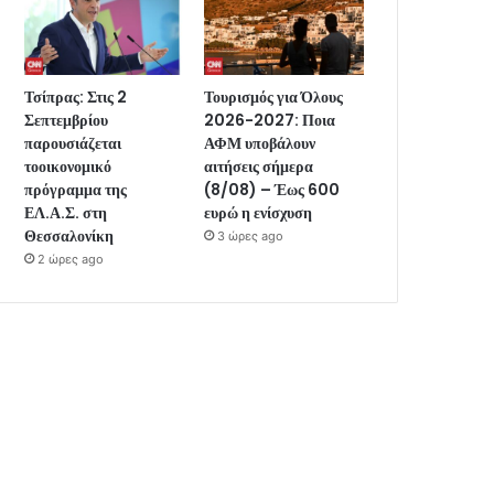
Τσίπρας: Στις 2
Τουρισμός για Όλους
Σεπτεμβρίου
2026-2027: Ποια
παρουσιάζεται
ΑΦΜ υποβάλουν
τοοικονομικό
αιτήσεις σήμερα
πρόγραμμα της
(8/08) – Έως 600
ΕΛ.Α.Σ. στη
ευρώ η ενίσχυση
Θεσσαλονίκη
3 ώρες ago
2 ώρες ago