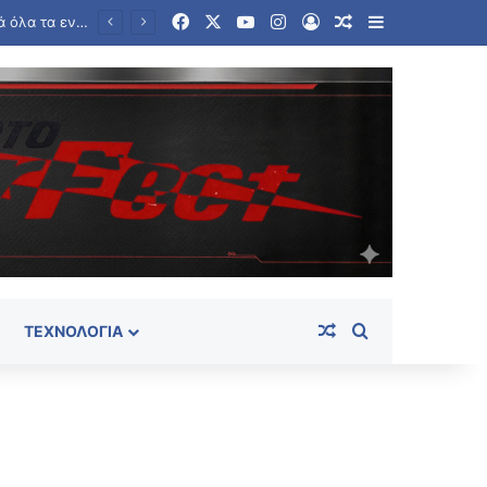
Facebook
X
YouTube
Instagram
Log In
Random Article
Sidebar
Στο «κόκκινο» η Μέση Ανατολή: Οι Χούθι χτύπησαν εγκατάσταση της Aramco – Νέο μήνυμα Αραγτσί σε ΗΠΑ
Random Article
Search for
ΤΕΧΝΟΛΟΓΊΑ