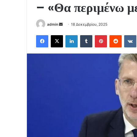
– «Θα περιμένω μ
Send
admin
18 Δεκεμβρίου, 2025
an
Facebook
X
LinkedIn
Tumblr
Pinterest
Reddit
email