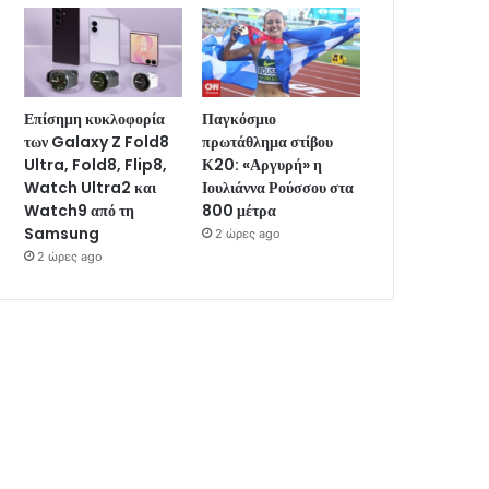
Επίσημη κυκλοφορία
Παγκόσμιο
των Galaxy Z Fold8
πρωτάθλημα στίβου
Ultra, Fold8, Flip8,
Κ20: «Αργυρή» η
Watch Ultra2 και
Ιουλιάννα Ρούσσου στα
Watch9 από τη
800 μέτρα
Samsung
2 ώρες ago
2 ώρες ago