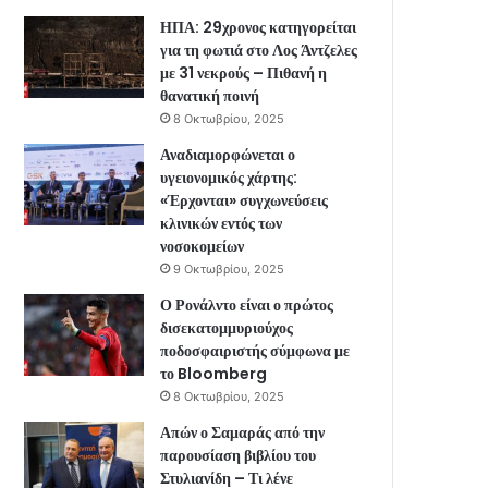
ΗΠΑ: 29χρονος κατηγορείται
για τη φωτιά στο Λος Άντζελες
με 31 νεκρούς – Πιθανή η
θανατική ποινή
8 Οκτωβρίου, 2025
Αναδιαμορφώνεται ο
υγειονομικός χάρτης:
«Έρχονται» συγχωνεύσεις
κλινικών εντός των
νοσοκομείων
9 Οκτωβρίου, 2025
Ο Ρονάλντο είναι ο πρώτος
δισεκατομμυριούχος
ποδοσφαιριστής σύμφωνα με
το Bloomberg
8 Οκτωβρίου, 2025
Απών ο Σαμαράς από την
παρουσίαση βιβλίου του
Στυλιανίδη – Τι λένε