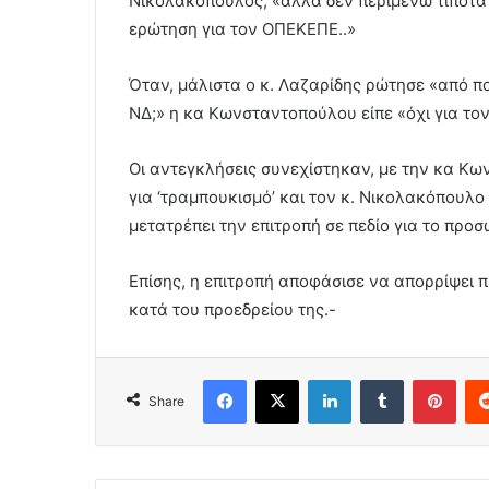
Νικολακόπουλος, «αλλά δεν περιμένω τίποτα πε
ερώτηση για τον ΟΠΕΚΕΠΕ..»
Όταν, μάλιστα ο κ. Λαζαρίδης ρώτησε «από πο
ΝΔ;» η κα Κωνσταντοπούλου είπε «όχι για τον 
Οι αντεγκλήσεις συνεχίστηκαν, με την κα Κω
για ‘τραμπουκισμό’ και τον κ. Νικολακόπουλο
μετατρέπει την επιτροπή σε πεδίο για το προσ
Επίσης, η επιτροπή αποφάσισε να απορρίψει
κατά του προεδρείου της.-
Facebook
X
LinkedIn
Tumblr
Pint
Share