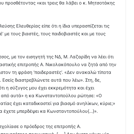
 προσθέτοντας «και τρεις θα λάβει ο κ. Μητσοτάκης
ύσης Ελευθερίας είπε ότι η ίδια υπερασπίζεται τις
έ’ με τους βιαστές, τους παιδοβιαστές και με τους
ος, με τον εισηγητή της ΝΔ, Μ. Λαζαρίδη να λέει ότι
ταστικής επιτροπής Α. Νικολακόπουλο να ζητά από την
τον τη φράση ‘παιδεραστές’. «Δεν ανακαλώ τίποτα
 Εσείς διαστρεβλώνετε αυτά που λέω». Στη, δε,
τι η σύζυγος μου έχει εκκρεμότητα και έχει
τα από αυτά» η κα Κωνσταντοπούλου ρώτησε: «Ο
τίας έχει καταδικαστεί για βιασμό ανηλίκων, κύριε;»
Τα έχετε μπερδέψει κα Κωνσταντοπούλου{…}».
σχολίασε ο πρόεδρος της επιτροπής Α.