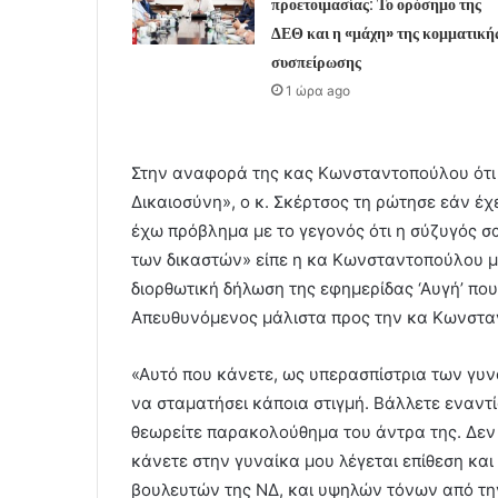
προετοιμασίας: Το ορόσημο της
ΔΕΘ και η «μάχη» της κομματική
συσπείρωσης
1 ώρα ago
Στην αναφορά της κας Κωνσταντοπούλου ότι ο
Δικαιοσύνη», ο κ. Σκέρτσος τη ρώτησε εάν έχε
έχω πρόβλημα με το γεγονός ότι η σύζυγός σ
των δικαστών» είπε η κα Κωνσταντοπούλου με
διορθωτική δήλωση της εφημερίδας ‘Αυγή’ που 
Απευθυνόμενος μάλιστα προς την κα Κωνστα
«Αυτό που κάνετε, ως υπερασπίστρια των γυνα
να σταματήσει κάποια στιγμή. Βάλλετε εναντίο
θεωρείτε παρακολούθημα του άντρα της. Δεν 
κάνετε στην γυναίκα μου λέγεται επίθεση κα
βουλευτών της ΝΔ, και υψηλών τόνων από τη