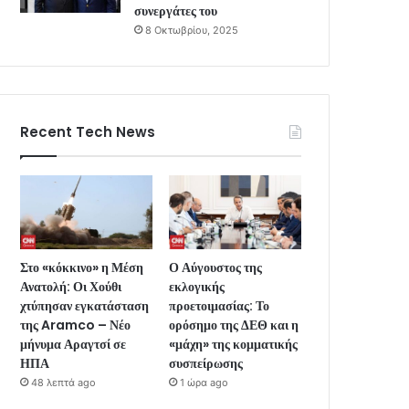
συνεργάτες του
8 Οκτωβρίου, 2025
Recent Tech News
Στο «κόκκινο» η Μέση
Ο Αύγουστος της
Ανατολή: Οι Χούθι
εκλογικής
χτύπησαν εγκατάσταση
προετοιμασίας: Το
της Aramco – Νέο
ορόσημο της ΔΕΘ και η
μήνυμα Αραγτσί σε
«μάχη» της κομματικής
ΗΠΑ
συσπείρωσης
48 λεπτά ago
1 ώρα ago