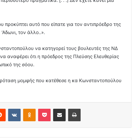
ρισσότερο πραγματικά. [. . .] Δεν έχετε κάνει μία
υ προκύπτει αυτό που είπατε για τον αντιπρόεδρο της
‘Αδωνι, τον άλλο..».
νσταντοπούλου να κατηγορεί τους βουλευτές της ΝΔ
 να αναφέρει ότι η πρόεδρος της Πλεύσης Ελευθερίας
ωπικό της σόου.
 πρόταση μομφής που κατέθεσε η κα Κωνσταντοπούλου
erest
Reddit
VKontakte
Odnoklassniki
Pocket
Share via Email
Print