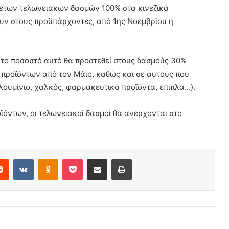
ετων τελωνειακών δασμών 100% στα κινεζικά
θούν στους προϋπάρχοντες, από 1ης Νοεμβρίου ή
το ποσοστό αυτό θα προστεθεί στους δασμούς 30%
 προϊόντων από τον Μάιο, καθώς και σε αυτούς που
ουμίνιο, χαλκός, φαρμακευτικά προϊόντα, έπιπλα…).
ϊόντων, οι τελωνειακοί δασμοί θα ανέρχονται στο
erest
Reddit
VKontakte
Odnoklassniki
Pocket
Share via Email
Print