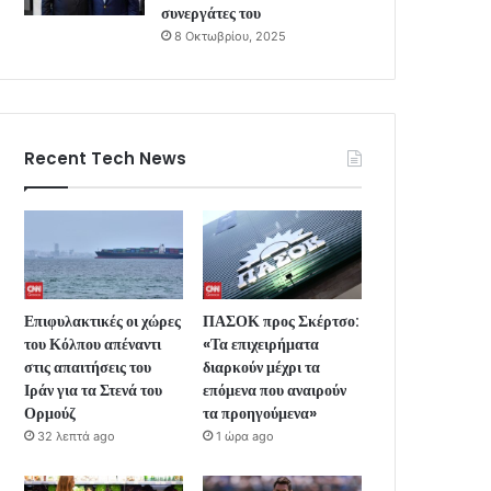
συνεργάτες του
8 Οκτωβρίου, 2025
Recent Tech News
Επιφυλακτικές οι χώρες
ΠΑΣΟΚ προς Σκέρτσο:
του Κόλπου απέναντι
«Τα επιχειρήματα
στις απαιτήσεις του
διαρκούν μέχρι τα
Ιράν για τα Στενά του
επόμενα που αναιρούν
Ορμούζ
τα προηγούμενα»
32 λεπτά ago
1 ώρα ago