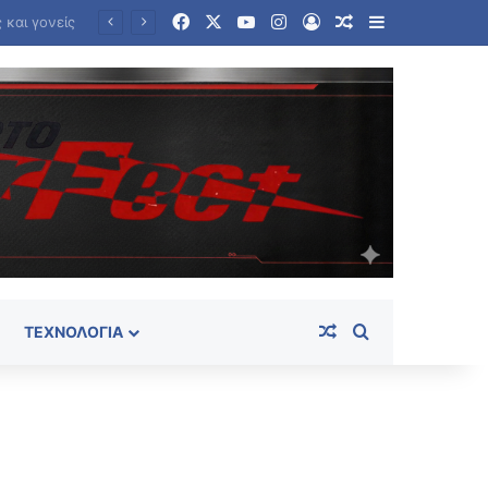
Facebook
X
YouTube
Instagram
Log In
Random Article
Sidebar
Επιφυλακτικές οι χώρες του Κόλπου απέναντι στις απαιτήσεις του Ιράν για τα Στενά του Ορμούζ
Random Article
Search for
ΤΕΧΝΟΛΟΓΊΑ