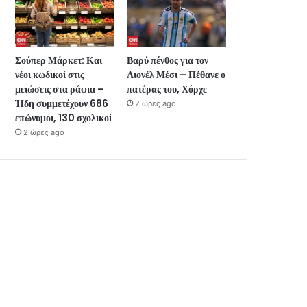
Σούπερ Μάρκετ: Και
Βαρύ πένθος για τον
νέοι κωδικοί στις
Λιονέλ Μέσι – Πέθανε ο
μειώσεις στα ράφια –
πατέρας του, Χόρχε
Ήδη συμμετέχουν 686
2 ώρες ago
επώνυμοι, 130 σχολικοί
2 ώρες ago