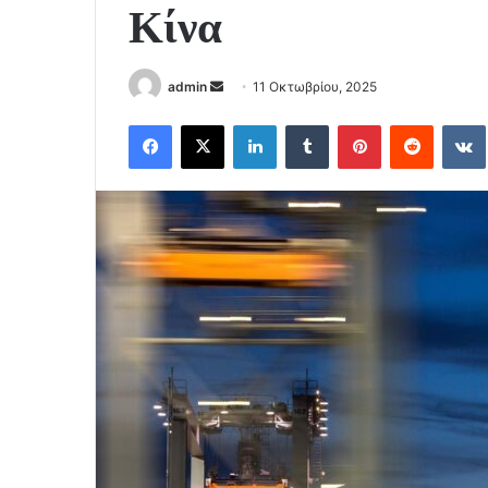
Κίνα
Send
admin
11 Οκτωβρίου, 2025
an
Facebook
X
LinkedIn
Tumblr
Pinterest
Reddit
email