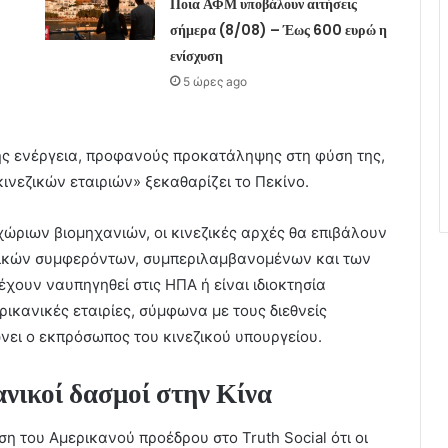
Ποια ΑΦΜ υποβάλουν αιτήσεις
σήμερα (8/08) – Έως 600 ευρώ η
ενίσχυση
5 ώρες ago
ής ενέργεια, προφανούς προκατάληψης στη φύση της,
ινεζικών εταιριών» ξεκαθαρίζει το Πεκίνο.
ώριων βιομηχανιών, οι κινεζικές αρχές θα επιβάλουν
ανικών συμφερόντων, συμπεριλαμβανομένων και των
χουν ναυπηγηθεί στις ΗΠΑ ή είναι ιδιοκτησία
ικανικές εταιρίες, σύμφωνα με τους διεθνείς
νει ο εκπρόσωπος του κινεζικού υπουργείου.
ανικοί δασμοί στην Κίνα
 του Αμερικανού προέδρου στο Truth Social ότι οι