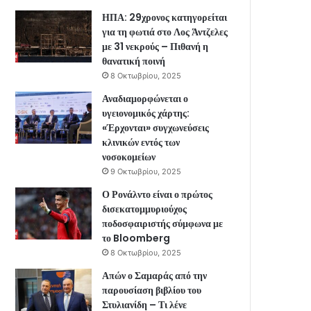
ΗΠΑ: 29χρονος κατηγορείται
για τη φωτιά στο Λος Άντζελες
με 31 νεκρούς – Πιθανή η
θανατική ποινή
8 Οκτωβρίου, 2025
Αναδιαμορφώνεται ο
υγειονομικός χάρτης:
«Έρχονται» συγχωνεύσεις
κλινικών εντός των
νοσοκομείων
9 Οκτωβρίου, 2025
Ο Ρονάλντο είναι ο πρώτος
δισεκατομμυριούχος
ποδοσφαιριστής σύμφωνα με
το Bloomberg
8 Οκτωβρίου, 2025
Απών ο Σαμαράς από την
παρουσίαση βιβλίου του
Στυλιανίδη – Τι λένε