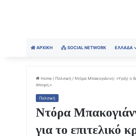
ΑΡΧΙΚΉ
SOCIAL NETWORK
ΕΛΛΆΔΑ
Home
/
Πολιτική
/
Ντόρα Μπακογιάννη: «Υγιής ο δι
άποψη;»
Πολιτική
Ντόρα Μπακογιάνν
για το επιτελικό 