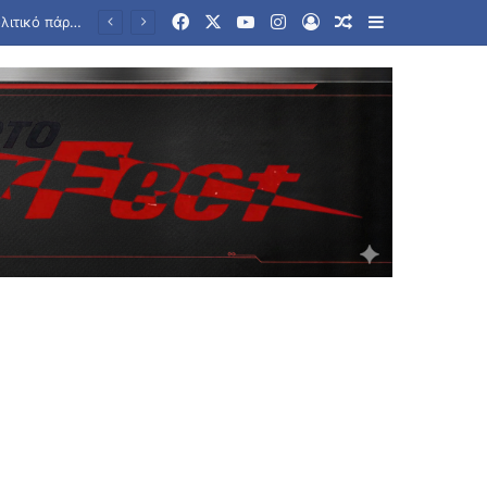
Facebook
X
YouTube
Instagram
Log In
Random Article
Sidebar
nt