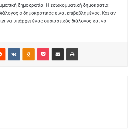
ομματική δημοκρατία. Η εσωκομματική δημοκρατία
διάλογος ο δημοκρατικός είναι επιβεβλημένος. Και αν
ει να υπάρχει ένας ουσιαστικός διάλογος και να
erest
Reddit
VKontakte
Odnoklassniki
Pocket
Share via Email
Print