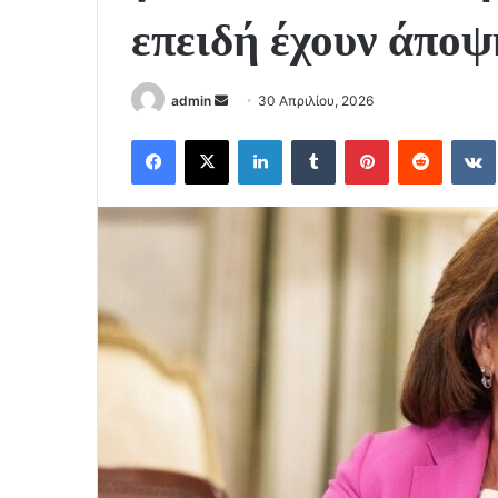
επειδή έχουν άποψ
Send
admin
30 Απριλίου, 2026
an
Facebook
X
LinkedIn
Tumblr
Pinterest
Reddit
email