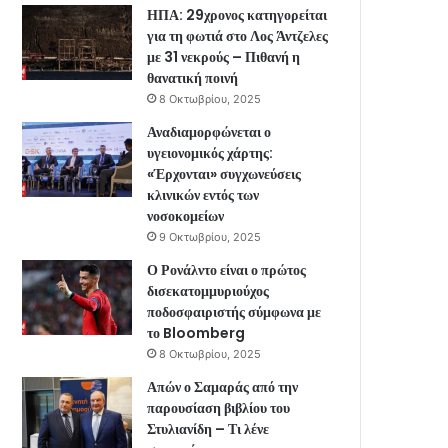
ΗΠΑ: 29χρονος κατηγορείται
για τη φωτιά στο Λος Άντζελες
με 31 νεκρούς – Πιθανή η
θανατική ποινή
8 Οκτωβρίου, 2025
Αναδιαμορφώνεται ο
υγειονομικός χάρτης:
«Έρχονται» συγχωνεύσεις
κλινικών εντός των
νοσοκομείων
9 Οκτωβρίου, 2025
Ο Ρονάλντο είναι ο πρώτος
δισεκατομμυριούχος
ποδοσφαιριστής σύμφωνα με
το Bloomberg
8 Οκτωβρίου, 2025
Απών ο Σαμαράς από την
παρουσίαση βιβλίου του
Στυλιανίδη – Τι λένε