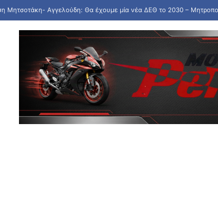
ό τη Βρετανία τη συγχώνευση 110 δισ. της Warner Bros. με την Paramou