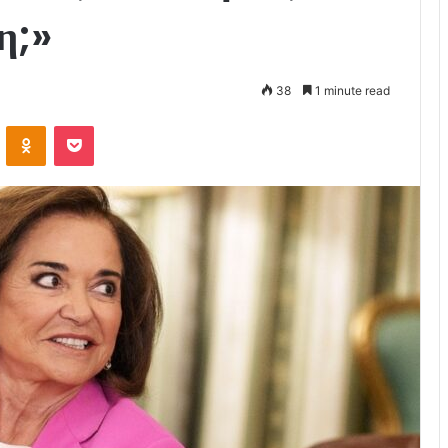
η;»
38
1 minute read
VKontakte
Odnoklassniki
Pocket