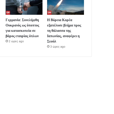
Γερμανία: Συνελήφθη
Η Βόρεια Κορέα
Ουκρανός ως ύποπτος
εξαπέλυσε βλήμα προς
για κατασκοπεία σε
τη θάλασσα της
βάρος εταιρίας όπλων
Ιαπωνίας, αναφέρει η
Σεούλ
2 ώρες ago
3 ώρες ago