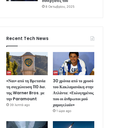
συνεργάτες του
8 Οκτωβρίου, 2025
Recent Tech News
«Ναι» από τη Βρετανία
30 χρόνια από το χρυσό
τη συγχώνευση 110 δισ.
του Κακλαμανάκη στην
της Warner Bros. με
Ατλάντα: «Ευλογημένος
την Paramount
που οι άνθρωποι μού
χαμογελούν»
39 λεπτά ago
1 ώρα ago