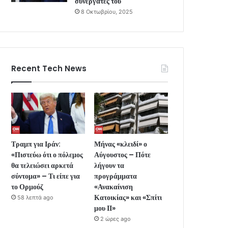
συνεργάτες του
8 Οκτωβρίου, 2025
Recent Tech News
Τραμπ για Ιράν:
Μήνας «κλειδί» ο
«Πιστεύω ότι ο πόλεμος
Αύγουστος – Πότε
θα τελειώσει αρκετά
λήγουν τα
σύντομα» – Τι είπε για
προγράμματα
το Ορμούζ
«Ανακαίνιση
Κατοικίας» και «Σπίτι
58 λεπτά ago
μου ΙΙ»
2 ώρες ago