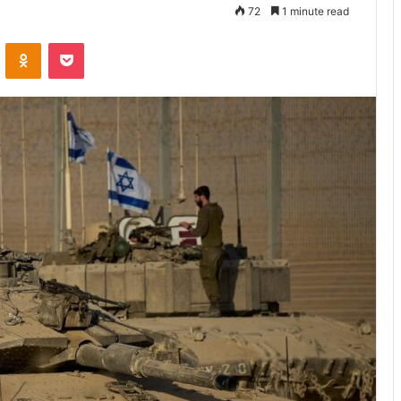
72
1 minute read
VKontakte
Odnoklassniki
Pocket