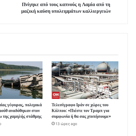
Πνίγηκε από τους καπνούς η Λαμία από τη
μαζική καύση υπολειμμάτων καλλιεργειών
ίας γέφυρας, πολεμικά
Τελεσίγραφο Ιράν σε χώρες του
μούθ αναδύθηκαν στον
Κόλπου: «Πιέστε τον Τραμπ για
ω της χαμηλής στάθμης
συμφωνία ή θα σας χτυπήσουμε»
o
13 ώρες ago