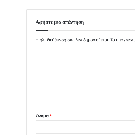
Αφήστε μια απάντηση
Η ηλ. διεύθυνση σας δεν δημοσιεύεται.
Τα υποχρεωτ
Σ
χ
ό
λ
ι
ο
*
Όνομα
*