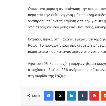
Όπως αναφέρει η ανακοίνωση την οποία κοιν
πέρασαν την «κίτρινη γραμμή» που σηματοδοτε
αντιπροσωπεύοντας «άμεση απειλή» για μέλη 
από αέρος και εδάφους εναντίον τους, διευκρ
Ιατρικές πηγές στη Γάζα ανέφεραν ότι ισρα
Ράφα. Το παλαιστινιακό πρακτορείο ειδήσεω
περιστατικά που καταγράφηκαν στο νότιο και
Αφότου τέθηκε σε ισχύ η συμφωνηθείσα εκεχε
στοιχίσει τη ζωή σε 236 ανθρώπους, σύμφωνα
στη Λωρίδα της Γάζας.
Facebook
X
LinkedIn
Tumblr
Pint
Share