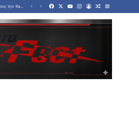
Facebook
X
YouTube
Instagram
Log In
Random Article
Sidebar
Τραμπ για Ιράν: «Πιστεύω ότι ο πόλεμος θα τελειώσει αρκετά σύντομα» – Τι είπε για το Ορμούζ