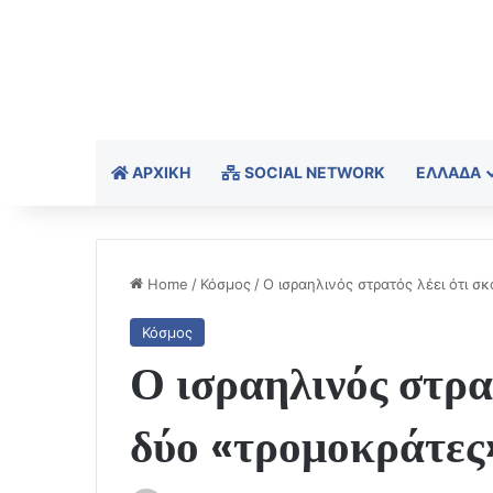
ΑΡΧΙΚΉ
SOCIAL NETWORK
ΕΛΛΆΔΑ
Home
/
Κόσμος
/
Ο ισραηλινός στρατός λέει ότι σ
Κόσμος
Ο ισραηλινός στρα
δύο «τρομοκράτες»