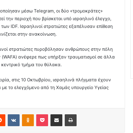
οποίησαν μέσω Telegram, οι δύο «τρομοκράτες»
ί την περιοχή που βρίσκεται υπό ισραηλινό έλεγχο,
των IDF. Ισραηλινοί στρατιώτες εξαπέλυσαν επίθεση
ινίζεται στην ανακοίνωση.
ηλινοί στρατιώτες πυροβόλησαν ανθρώπους στην πόλη
ν (WAFA) ανέφερε πως υπήρξαν τραυματισμοί σε άλλα
 κεντρικό τμήμα του θύλακα.
ιρία, στις 10 Οκτωβρίου, ισραηλινά πλήγματα έχουν
 με το ελεγχόμενο από τη Χαμάς υπουργείο Υγείας
erest
Reddit
VKontakte
Odnoklassniki
Pocket
Share via Email
Print