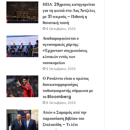
ΗΠΑ: 29χρονος κατηγορείται
για τη φωτιά στο Λος Άντζελες
με 31 νεκρούς – Πιθανή η
θανατική ποινή
8 Οκτωβρίου, 2025
Αναδιαμορφώνεται ο
υγειονομικός χάρτης:
«Έρχονται» συγχωνεύσεις
κλινικών εντός των
νοσοκομείων
9 Οκτωβρίου, 2025
Ο Ρονάλντο είναι ο πρώτος
δισεκατομμυριούχος
ποδοσφαιριστής σύμφωνα με
το Bloomberg
8 Οκτωβρίου, 2025
Απών ο Σαμαράς από την
παρουσίαση βιβλίου του
Στυλιανίδη – Τι λένε