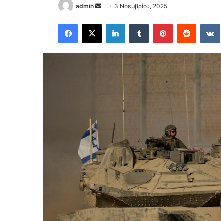
Send
admin
3 Νοεμβρίου, 2025
an
Facebook
X
LinkedIn
Tumblr
Pinterest
Reddit
email