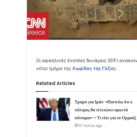
Οι ισραηλινές ένοπλες δυνάμεις (IDF) ανακο
νότιο τμήμα της
Λωρίδας της Γάζας.
Related Articles
Τραμπ για Ιράν: «Πιστεύω ότι ο
πόλεμος θα τελειώσει αρκετά
σύντομα» – Τι είπε για το Ορμούζ
57 λεπτά ago