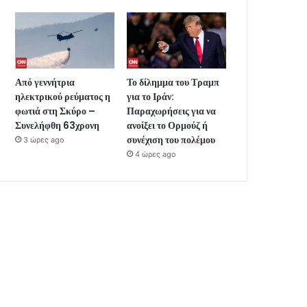
Από γεννήτρια
Το δίλημμα του Τραμπ
ηλεκτρικού ρεύματος η
για το Ιράν:
φωτιά στη Σκύρο –
Παραχωρήσεις για να
Συνελήφθη 63χρονη
ανοίξει το Ορμούζ ή
συνέχιση του πολέμου
3 ώρες ago
4 ώρες ago