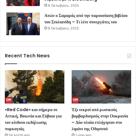
8 Οκτωβρίου, 2025
Απών ο Σαμαράς από την παρουσίαση βιβλίου
του Στυλιανίδη – Τι λένε συνεργάτες του
8 Οκτωβρίου, 2025
Recent Tech News
«Red Code» και σήμερα σε
Έξι νεκροί από ρωσικούς
Αττική, Βοιωτία και Εύβοια για
βομβαρδισμούς στην Ουκρανία
τον κίνδυνο εκδήλωσης
– Δύο πλοία επλήγησαν στο
πυρκαγιάς
λιμάνι της Οδησσού
54 λεπτά ago
1 ώρα ago