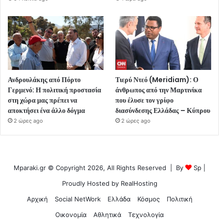
Ανδρουλάκης από Πόρτο
Τιερύ Ντεό (Meridiam): Ο
Γερμενό: Η πολιτική προστασία
άνθρωπος από την Μαρτινίκα
στη χώρα μας πρέπει να
που έλυσε τον γρίφο
αποκτήσει ένα άλλο δόγμα
διασύνδεσης Ελλάδας – Κύπρου
2 ώρες ago
2 ώρες ago
Mparaki.gr © Copyright 2026, All Rights Reserved | By
Sp
|
Proudly Hosted by
RealHosting
Αρχική
Social NetWork
Ελλάδα
Κόσμος
Πολιτική
Οικονομία
Αθλητικά
Τεχνολογία