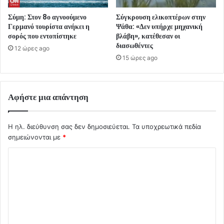
Σύμη: Στον 8ο αγνοούμενο
Σύγκρουση ελικοπτέρων στην
Γερμανό τουρίστα ανήκει η
Ψάθα: «Δεν υπήρχε μηχανική
σορός που εντοπίστηκε
βλάβη», κατέθεσαν οι
διασωθέντες
12 ώρες ago
15 ώρες ago
Αφήστε μια απάντηση
Η ηλ. διεύθυνση σας δεν δημοσιεύεται.
Τα υποχρεωτικά πεδία
σημειώνονται με
*
Σ
χ
ό
λ
ι