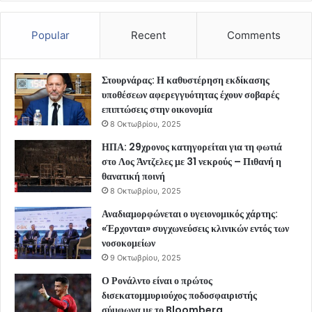
Popular
Recent
Comments
Στουρνάρας: Η καθυστέρηση εκδίκασης
υποθέσεων αφερεγγυότητας έχουν σοβαρές
επιπτώσεις στην οικονομία
8 Οκτωβρίου, 2025
ΗΠΑ: 29χρονος κατηγορείται για τη φωτιά
στο Λος Άντζελες με 31 νεκρούς – Πιθανή η
θανατική ποινή
8 Οκτωβρίου, 2025
Αναδιαμορφώνεται ο υγειονομικός χάρτης:
«Έρχονται» συγχωνεύσεις κλινικών εντός των
νοσοκομείων
9 Οκτωβρίου, 2025
Ο Ρονάλντο είναι ο πρώτος
δισεκατομμυριούχος ποδοσφαιριστής
σύμφωνα με το Bloomberg