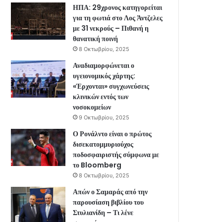
ΗΠΑ: 29χρονος κατηγορείται
για τη φωτιά στο Λος Άντζελες
με 31 νεκρούς – Πιθανή η
θανατική ποινή
8 Οκτωβρίου, 2025
Αναδιαμορφώνεται ο
υγειονομικός χάρτης:
«Έρχονται» συγχωνεύσεις
κλινικών εντός των
νοσοκομείων
9 Οκτωβρίου, 2025
Ο Ρονάλντο είναι ο πρώτος
δισεκατομμυριούχος
ποδοσφαιριστής σύμφωνα με
το Bloomberg
8 Οκτωβρίου, 2025
Απών ο Σαμαράς από την
παρουσίαση βιβλίου του
Στυλιανίδη – Τι λένε