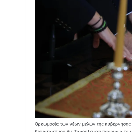
Ορκωμοσία των νέων μελών της κυβέρνησης 
Κωνσταντίνου Αν. Τασούλα και παρουσία το