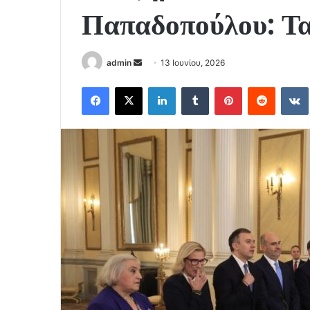
Παπαδοπούλου: Τα
Send
admin
13 Ιουνίου, 2026
an
Facebook
X
LinkedIn
Tumblr
Pinterest
Reddit
email