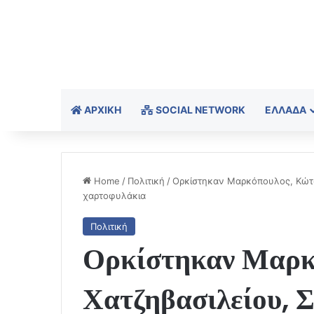
ΑΡΧΙΚΉ
SOCIAL NETWORK
ΕΛΛΆΔΑ
Home
/
Πολιτική
/
Ορκίστηκαν Μαρκόπουλος, Κώτσ
χαρτοφυλάκια
Πολιτική
Ορκίστηκαν Μαρκ
Χατζηβασιλείου, 