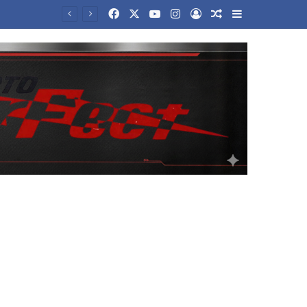
Facebook
X
YouTube
Instagram
Log In
Random Article
Sidebar
Θεμέλια αρχαίας γέφυρας, πολεμικά πλοία και μαμούθ αναδύθηκαν στον Δούναβη λόγω της χαμηλής στάθμης