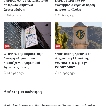
διορισμό 5.486 εκπαιδευτικών
Περισσότερα από 95
σε Πρωτοβάθμια και
εκατομμύρια ευρώ σε κέρδη
Δευτεροβάθμια
μοίρασε τον Ιούλιο
8 ώρες ago
11 ώρες ago
ΟΠΕΚΑ: Την Παρασκευή η
«Ναι» από τη Βρετανία τη
δεύτερη πληρωμή των
συγχώνευση 110 δισ. της
δικαιούχων Λογαριασμού
Warner Bros. με την
Αγροτικής Εστίας
Paramount
14 ώρες ago
17 ώρες ago
Αφήστε μια απάντηση
Η ηλ. διεύθυνση σας δεν δημοσιεύεται.
Τα υποχρεωτικά πεδία