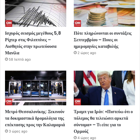
Ισχυρός σεισμός μεγέθους 5,8
Πότε πληρώνονται οι συντάξεις
Ρίχτερ στις Φιλιππίνες –
Σεπτεμβρίου – Ποιες οι
Αισθητός στην πρωτεύουσα
ημερομηνίες καταβολής
Μανίλα
2 ώρες ago
58 λεπτά ago
Μετρό Θεσσαλονίκης: Ξεκινούν
Τραμπ για Ιράν: «Πιστεύω ότι ο
τα δοκιμαστικά δρομολόγια της
πόλεμος θα τελειώσει αρκετά
επέκτασης προς την Καλαμαριά
σύντομα» – Τι είπε για το
Ορμούζ
3 ώρες ago
4 ώρες ago