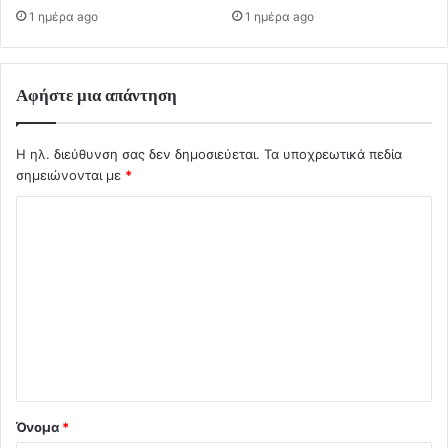
1 ημέρα ago
1 ημέρα ago
Αφήστε μια απάντηση
Η ηλ. διεύθυνση σας δεν δημοσιεύεται.
Τα υποχρεωτικά πεδία
σημειώνονται με
*
Σ
χ
ό
λ
ι
ο
*
Όνομα
*