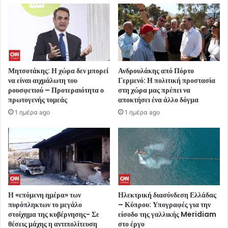
Μητσοτάκης: Η χώρα δεν μπορεί
Ανδρουλάκης από Πόρτο
να είναι αιχμάλωτη του
Γερμενό: Η πολιτική προστασία
ρουσφετιού – Προτεραιότητα ο
στη χώρα μας πρέπει να
πρωτογενής τομεάς
αποκτήσει ένα άλλο δόγμα
1 ημέρα ago
1 ημέρα ago
Η «επόμενη ημέρα» των
Ηλεκτρική διασύνδεση Ελλάδας
πυρόπληκτων το μεγάλο
– Κύπρου: Υπογραφές για την
στοίχημα της κυβέρνησης- Σε
είσοδο της γαλλικής Meridiam
θέσεις μάχης η αντιπολίτευση
στο έργο