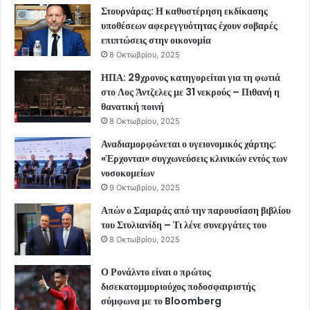
Στουρνάρας: Η καθυστέρηση εκδίκασης
υποθέσεων αφερεγγυότητας έχουν σοβαρές
επιπτώσεις στην οικονομία
8 Οκτωβρίου, 2025
ΗΠΑ: 29χρονος κατηγορείται για τη φωτιά
στο Λος Άντζελες με 31 νεκρούς – Πιθανή η
θανατική ποινή
8 Οκτωβρίου, 2025
Αναδιαμορφώνεται ο υγειονομικός χάρτης:
«Έρχονται» συγχωνεύσεις κλινικών εντός των
νοσοκομείων
9 Οκτωβρίου, 2025
Απών ο Σαμαράς από την παρουσίαση βιβλίου
του Στυλιανίδη – Τι λένε συνεργάτες του
8 Οκτωβρίου, 2025
Ο Ρονάλντο είναι ο πρώτος
δισεκατομμυριούχος ποδοσφαιριστής
σύμφωνα με το Bloomberg