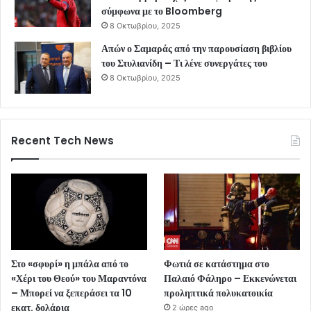
σύμφωνα με το Bloomberg
8 Οκτωβρίου, 2025
Απών ο Σαμαράς από την παρουσίαση βιβλίου
του Στυλιανίδη – Τι λένε συνεργάτες του
8 Οκτωβρίου, 2025
Recent Tech News
Στο «σφυρί» η μπάλα από το
Φωτιά σε κατάστημα στο
«Χέρι του Θεού» του Μαραντόνα
Παλαιό Φάληρο – Εκκενώνεται
– Μπορεί να ξεπεράσει τα 10
προληπτικά πολυκατοικία
εκατ. δολάρια
2 ώρες ago