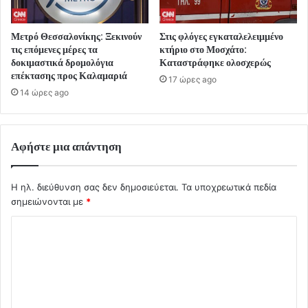
Μετρό Θεσσαλονίκης: Ξεκινούν
Στις φλόγες εγκαταλελειμμένο
τις επόμενες μέρες τα
κτήριο στο Μοσχάτο:
δοκιμαστικά δρομολόγια
Καταστράφηκε ολοσχερώς
επέκτασης προς Καλαμαριά
17 ώρες ago
14 ώρες ago
Αφήστε μια απάντηση
Η ηλ. διεύθυνση σας δεν δημοσιεύεται.
Τα υποχρεωτικά πεδία
σημειώνονται με
*
Σ
χ
ό
λ