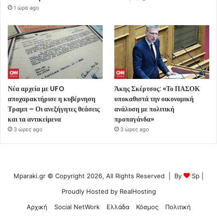
1 ώρα ago
Νέα αρχεία με UFO
Άκης Σκέρτσος: «Το ΠΑΣΟΚ
αποχαρακτήρισε η κυβέρνηση
υποκαθιστά την οικονομική
Τραμπ – Οι ανεξήγητες θεάσεις
ανάλυση με πολιτική
και τα αντικείμενα
προπαγάνδα»
3 ώρες ago
3 ώρες ago
Mparaki.gr © Copyright 2026, All Rights Reserved | By
Sp
|
Proudly Hosted by
RealHosting
Αρχική
Social NetWork
Ελλάδα
Κόσμος
Πολιτική