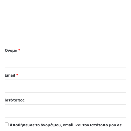
ό
λ
ι
ο
*
Όνομα
*
Email
*
Ιστότοπος
Αποθήκευσε το όνομά μου, email, και τον ιστότοπο μου σε