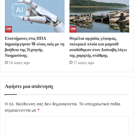
Επιστήμονες στις ΗΠΑ
Θεμέλια αρχαίας γέφυρας,
δημιούργησαν 16 νέους ιούς με τη
πολεμικά πλοία και μαμούθ
βοήθεια της Τεχνητής
αναδύθηκαν στον Δούναβη λόγω
Νοημοσύνης
της χαμηλής στάθμης
14 ώρες ago
17 ώρες ago
Αφήστε μια απάντηση
Η ηλ. διεύθυνση σας δεν δημοσιεύεται.
Τα υποχρεωτικά πεδία
σημειώνονται με
*
Σ
χ