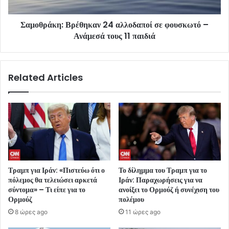
Σαμοθράκη: Βρέθηκαν 24 αλλοδαποί σε φουσκωτό –
Ανάμεσά τους 11 παιδιά
Related Articles
Τραμπ για Ιράν: «Πιστεύω ότι ο
Το δίλημμα του Τραμπ για το
πόλεμος θα τελειώσει αρκετά
Ιράν: Παραχωρήσεις για να
σύντομα» – Τι είπε για το
ανοίξει το Ορμούζ ή συνέχιση του
Ορμούζ
πολέμου
8 ώρες ago
11 ώρες ago