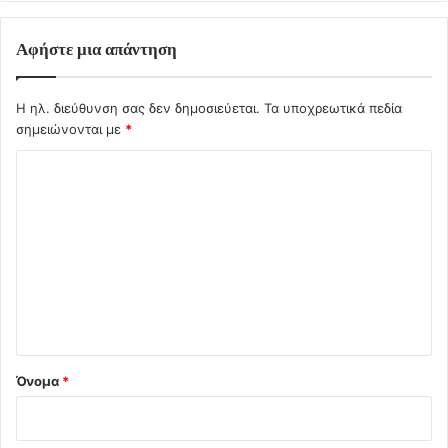
Αφήστε μια απάντηση
Η ηλ. διεύθυνση σας δεν δημοσιεύεται.
Τα υποχρεωτικά πεδία
σημειώνονται με
*
Σ
χ
ό
λ
ι
ο
*
Όνομα
*