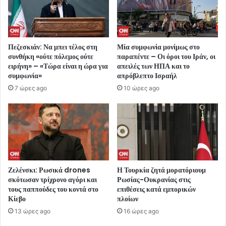
Πεζεσκιάν: Να μπει τέλος στη
Μία συμφωνία μονίμως στο
συνθήκη «ούτε πόλεμος ούτε
παραπέντε – Οι όροι του Ιράν, οι
ειρήνη» – «Τώρα είναι η ώρα για
απειλές των ΗΠΑ και το
συμφωνία»
απρόβλεπτο Ισραήλ
7 ώρες ago
10 ώρες ago
Ζελένσκι: Ρωσικά drones
Η Τουρκία ζητά μορατόριουμ
σκότωσαν τρίχρονο αγόρι και
Ρωσίας-Ουκρανίας στις
τους παππούδες του κοντά στο
επιθέσεις κατά εμπορικών
Κίεβο
πλοίων
13 ώρες ago
16 ώρες ago