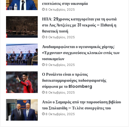
επιπτώσεις στην οικονομία
8 Οκτωβρίου, 2025
ΗΠΑ: 29χρονος κατηγορείται για τη φωτιά
στο Λος Άντζελες με 31 νεκρούς – Πιθανή η
θανατική ποινή
8 Οκτωβρίου, 2025
Αναδιαμορφώνεται ο υγειονομικός χάρτης:
«Έρχονται» συγχωνεύσεις κλινικών εντός των
νοσοκομείων
9 Οκτωβρίου, 2025
Ο Ρονάλντο είναι ο πρώτος
δισεκατομμυριούχος ποδοσφαιριστής
σύμφωνα με το Bloomberg
8 Οκτωβρίου, 2025
Απών ο Σαμαράς από την παρουσίαση βιβλίου
του Στυλιανίδη – Τι λένε συνεργάτες του
8 Οκτωβρίου, 2025