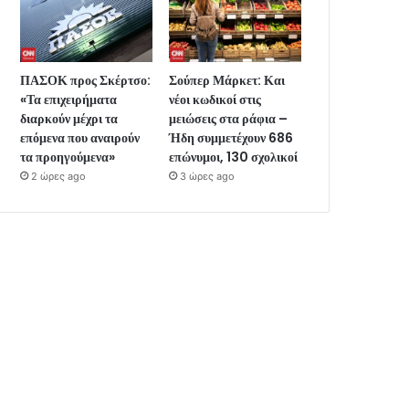
ΠΑΣΟΚ προς Σκέρτσο:
Σούπερ Μάρκετ: Και
«Τα επιχειρήματα
νέοι κωδικοί στις
διαρκούν μέχρι τα
μειώσεις στα ράφια –
επόμενα που αναιρούν
Ήδη συμμετέχουν 686
τα προηγούμενα»
επώνυμοι, 130 σχολικοί
2 ώρες ago
3 ώρες ago