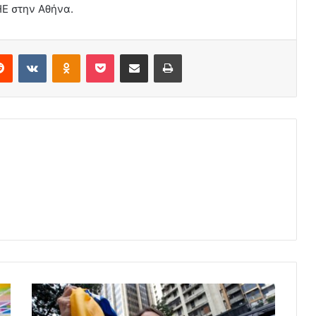
Ε στην Αθήνα.
erest
Reddit
VKontakte
Odnoklassniki
Pocket
Share via Email
Print