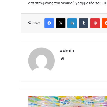
απεσταλμένης του γενικού γραμματέα του ΟΗ
Facebook
X
LinkedIn
Tumblr
Pint
Share
admin
Website