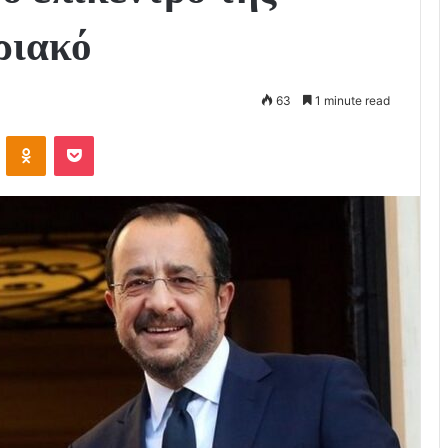
ριακό
63
1 minute read
VKontakte
Odnoklassniki
Pocket