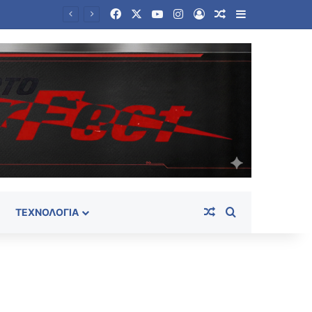
Facebook
X
YouTube
Instagram
Log In
Random Article
Sidebar
 και γονείς
Random Article
Search for
ΤΕΧΝΟΛΟΓΊΑ