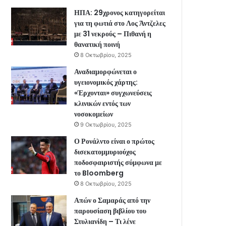
ΗΠΑ: 29χρονος κατηγορείται
για τη φωτιά στο Λος Άντζελες
με 31 νεκρούς – Πιθανή η
θανατική ποινή
8 Οκτωβρίου, 2025
Αναδιαμορφώνεται ο
υγειονομικός χάρτης:
«Έρχονται» συγχωνεύσεις
κλινικών εντός των
νοσοκομείων
9 Οκτωβρίου, 2025
Ο Ρονάλντο είναι ο πρώτος
δισεκατομμυριούχος
ποδοσφαιριστής σύμφωνα με
το Bloomberg
8 Οκτωβρίου, 2025
Απών ο Σαμαράς από την
παρουσίαση βιβλίου του
Στυλιανίδη – Τι λένε