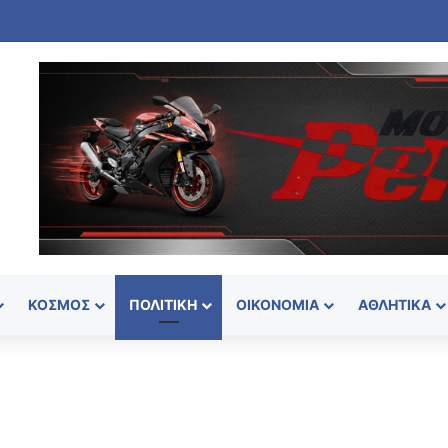
α στην Πάρο: Πνίγηκε 4χρονο παιδί σε πισίνα – Προσήχθησαν ιδιοκτήτης
ΚΌΣΜΟΣ
ΠΟΛΙΤΙΚΉ
ΟΙΚΟΝΟΜΊΑ
ΑΘΛΗΤΙΚΆ