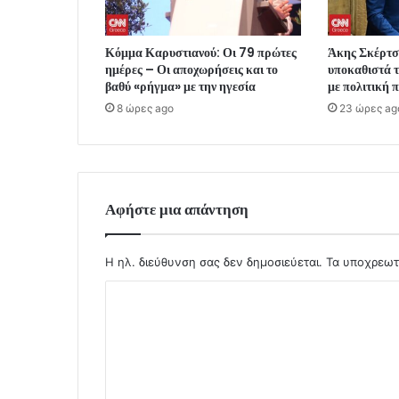
Κόμμα Καρυστιανού: Οι 79 πρώτες
Άκης Σκέρτ
ημέρες – Οι αποχωρήσεις και το
υποκαθιστά τ
βαθύ «ρήγμα» με την ηγεσία
με πολιτική
8 ώρες ago
23 ώρες ag
Αφήστε μια απάντηση
Η ηλ. διεύθυνση σας δεν δημοσιεύεται.
Τα υποχρεωτ
Σ
χ
ό
λ