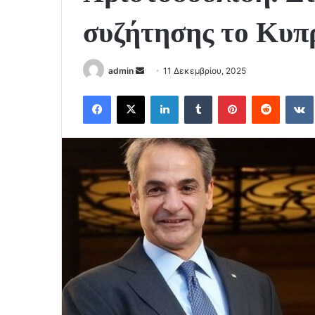
συζήτησης το Κυπ
Send
admin
11 Δεκεμβρίου, 2025
an
Facebook
X
LinkedIn
Tumblr
Pinterest
Reddit
email