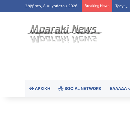
Σάββατο, 8 Αυγούστου 2026
Breaking News
Τραγωδί
ΑΡΧΙΚΉ
SOCIAL NETWORK
ΕΛΛΆΔΑ