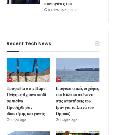
συνεργάτες του
8 Οκτωβρίου, 2025
Recent Tech News
Τραγωδία στην Πάρο:
Επιφυλακτικές οι χώρες
Πνίγηκε 4χρονο παιδί
του Κόλπου απέναντι
σε πισίνα –
στις απαιτήσεις του
Προσήχθησαν
Ιράν για τα Στενά του
ιδιοκτήτης και γονείς
Ορμούζ
1 ώρα ago
2 ώρες ago