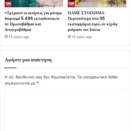
«Τρέχουν» οι αιτήσεις για μόνιμο
ΠΑΜΕ ΣΤΟΙΧΗΜΑ:
διορισμό 5.486 εκπαιδευτικών
Περισσότερα από 95
σε Πρωτοβάθμια και
εκατομμύρια ευρώ σε κέρδη
Δευτεροβάθμια
μοίρασε τον Ιούλιο
13 ώρες ago
16 ώρες ago
Αφήστε μια απάντηση
Η ηλ. διεύθυνση σας δεν δημοσιεύεται.
Τα υποχρεωτικά πεδία
σημειώνονται με
*
Σ
χ
ό
λ
ι