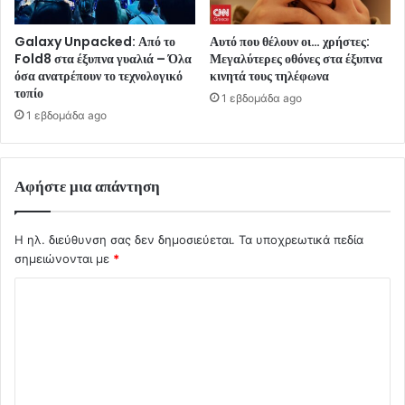
Galaxy Unpacked: Από το
Αυτό που θέλουν οι… χρήστες:
Fold8 στα έξυπνα γυαλιά – Όλα
Μεγαλύτερες οθόνες στα έξυπνα
όσα ανατρέπουν το τεχνολογικό
κινητά τους τηλέφωνα
τοπίο
1 εβδομάδα ago
1 εβδομάδα ago
Αφήστε μια απάντηση
Η ηλ. διεύθυνση σας δεν δημοσιεύεται.
Τα υποχρεωτικά πεδία
σημειώνονται με
*
Σ
χ
ό
λ
ι