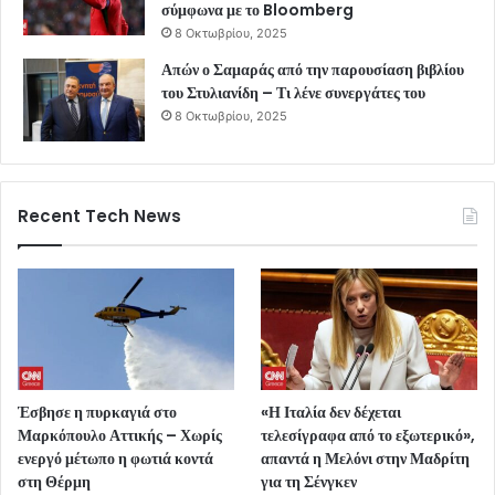
σύμφωνα με το Bloomberg
8 Οκτωβρίου, 2025
Απών ο Σαμαράς από την παρουσίαση βιβλίου
του Στυλιανίδη – Τι λένε συνεργάτες του
8 Οκτωβρίου, 2025
Recent Tech News
Έσβησε η πυρκαγιά στο
«Η Ιταλία δεν δέχεται
Μαρκόπουλο Αττικής – Χωρίς
τελεσίγραφα από το εξωτερικό»,
ενεργό μέτωπο η φωτιά κοντά
απαντά η Μελόνι στην Μαδρίτη
στη Θέρμη
για τη Σένγκεν