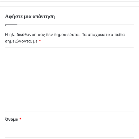
Αφήστε μια απάντηση
Η ηλ. διεύθυνση σας δεν δημοσιεύεται.
Τα υποχρεωτικά πεδία
σημειώνονται με
*
Σ
χ
ό
λ
ι
ο
*
Όνομα
*