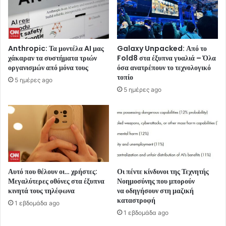
Anthropic: Τα μοντέλα AI μας
Galaxy Unpacked: Από το
χάκαραν τα συστήματα τριών
Fold8 στα έξυπνα γυαλιά – Όλα
οργανισμών από μόνα τους
όσα ανατρέπουν το τεχνολογικό
τοπίο
5 ημέρες ago
5 ημέρες ago
Αυτό που θέλουν οι… χρήστες:
Οι πέντε κίνδυνοι της Τεχνητής
Μεγαλύτερες οθόνες στα έξυπνα
Νοημοσύνης που μπορούν
κινητά τους τηλέφωνα
να οδηγήσουν στη μαζική
καταστροφή
1 εβδομάδα ago
1 εβδομάδα ago