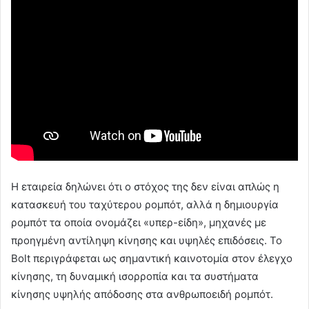
Η εταιρεία δηλώνει ότι ο στόχος της δεν είναι απλώς η
κατασκευή του ταχύτερου ρομπότ, αλλά η δημιουργία
ρομπότ τα οποία ονομάζει «υπερ-είδη», μηχανές με
προηγμένη αντίληψη κίνησης και υψηλές επιδόσεις. Το
Bolt περιγράφεται ως σημαντική καινοτομία στον έλεγχο
κίνησης, τη δυναμική ισορροπία και τα συστήματα
κίνησης υψηλής απόδοσης στα ανθρωποειδή ρομπότ.