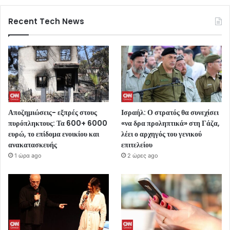
Recent Tech News
Αποζημιώσεις- εξπρές στους
Ισραήλ: Ο στρατός θα συνεχίσει
πυρόπληκτους: Τα 600+ 6000
«να δρα προληπτικά» στη Γάζα,
ευρώ, το επίδομα ενοικίου και
λέει ο αρχηγός του γενικού
ανακατασκευής
επιτελείου
1 ώρα ago
2 ώρες ago