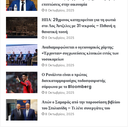
επιπτώσεις στην οικονομία
8 Οκτωβρίου, 2025
ΗΠΑ: 29χρονος κατηγορείται για τη φωτιά
στο Λος Άντζελες με 31 νεκρούς – Πιθανή η
θανατική ποινή
8 Οκτωβρίου, 2025
Αναδιαμορφώνεται ο υγειονομικός χάρτης:
«Έρχονται» συγχωνεύσεις κλινικών εντός των
νοσοκομείων
9 Οκτωβρίου, 2025
Ο Ρονάλντο είναι ο πρώτος
δισεκατομμυριούχος ποδοσφαιριστής
σύμφωνα με το Bloomberg
8 Οκτωβρίου, 2025
Απών ο Σαμαράς από την παρουσίαση βιβλίου
του Στυλιανίδη – Τι λένε συνεργάτες του
8 Οκτωβρίου, 2025