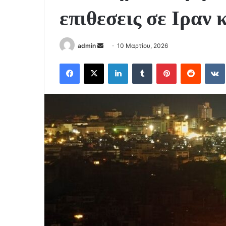
επιθεσεις σε Ιραν 
Send
admin
10 Μαρτίου, 2026
an
Facebook
X
LinkedIn
Tumblr
Pinterest
Reddit
email