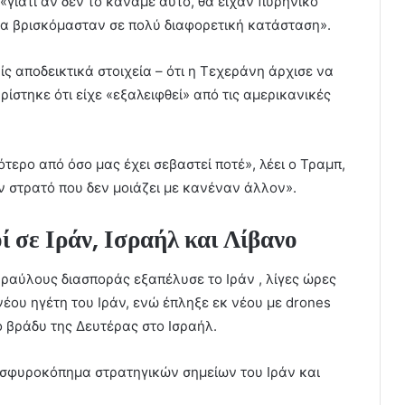
«γιατί αν δεν το κάναμε αυτό, θα είχαν πυρηνικό
 θα βρισκόμασταν σε πολύ διαφορετική κατάσταση».
ίς αποδεικτικά στοιχεία – ότι η Τεχεράνη άρχισε να
ίστηκε ότι είχε «εξαλειφθεί» από τις αμερικανικές
τερο από όσο μας έχει σεβαστεί ποτέ», λέει ο Τραμπ,
 στρατό που δεν μοιάζει με κανέναν άλλον».
ί σε Ιράν, Ισραήλ και Λίβανο
υραύλους διασποράς εξαπέλυσε το Ιράν , λίγες ώρες
έου ηγέτη του Ιράν, ενώ έπληξε εκ νέου με drones
 βράδυ της Δευτέρας στο Ισραήλ.
ο σφυροκόπημα στρατηγικών σημείων του Ιράν και