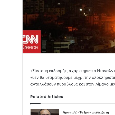
«Σύντομη εκδρομή», αχαρκτήρισε ο Ντόναλντ
«δεν θα σταματήσουμε μέχρι την ολοκληρωτικ
ανταλλάσουν πυραύλους και στον Λίβανο μεγ
Related Articles
Αραγτσί: «Το Ιράν απέδειξε τη