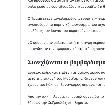
Και πρόσθεσε ότι αυτή ήταν μια μεγάλη μέρα, 
όπλο μέσα σε δύο εβδομάδες, και νομίζω ότι
Ο Τραμπ έχει επανειλημμένα ισχυριστεί – χωρ
ανοικοδομεί το πυρηνικό πρόγραμμα που ισχυρ
επιθέσεις τον Ιούνιο του περασμένου έτους.
«Ο κόσμος μας σέβεται αυτή τη στιγμή περισσό
επαινώντας τον αμερικανικό στρατό ως «έναν
Συνεχίζονται οι βομβαρδισμο
Ευρείας κλίμακας επίθεση με βαλλιστικούς π
μετά την εκλογή του Μοζτζάμπα Χαμενεΐ ως ν
χώρες του Κόλπου. Συναγερμός σήμανε και το
Από την άλλη πλευρά, το Ισραήλ συνεχίζει τ
θέσεων της Χεζμπολάχ στη Βηρυτό.