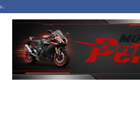
ής Άγγλος ποδοσφαιριστής Τόνι κατηγορείται για βίαιη επίθεση σε μπαρ 