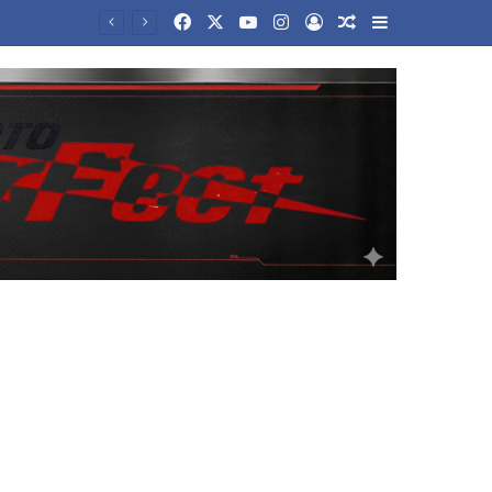
Facebook
X
YouTube
Instagram
Log In
Random Article
Sidebar
στο Λονδίνο