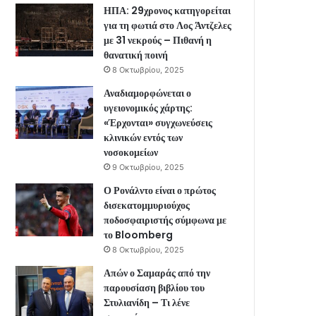
ΗΠΑ: 29χρονος κατηγορείται
για τη φωτιά στο Λος Άντζελες
με 31 νεκρούς – Πιθανή η
θανατική ποινή
8 Οκτωβρίου, 2025
Αναδιαμορφώνεται ο
υγειονομικός χάρτης:
«Έρχονται» συγχωνεύσεις
κλινικών εντός των
νοσοκομείων
9 Οκτωβρίου, 2025
Ο Ρονάλντο είναι ο πρώτος
δισεκατομμυριούχος
ποδοσφαιριστής σύμφωνα με
το Bloomberg
8 Οκτωβρίου, 2025
Απών ο Σαμαράς από την
παρουσίαση βιβλίου του
Στυλιανίδη – Τι λένε