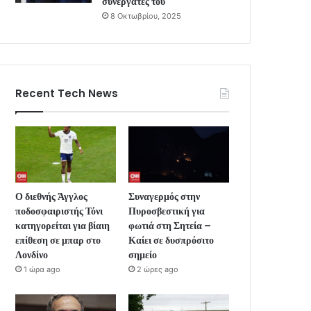
συνεργάτες του
8 Οκτωβρίου, 2025
Recent Tech News
Ο διεθνής Άγγλος
Συναγερμός στην
ποδοσφαιριστής Τόνι
Πυροσβεστική για
κατηγορείται για βίαιη
φωτιά στη Σητεία –
επίθεση σε μπαρ στο
Καίει σε δυσπρόσιτο
Λονδίνο
σημείο
1 ώρα ago
2 ώρες ago