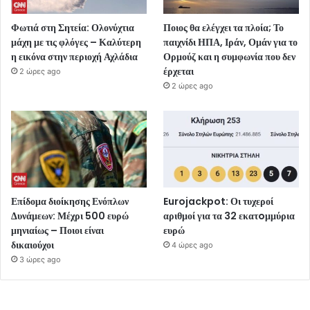
Φωτιά στη Σητεία: Ολονύχτια
Ποιος θα ελέγχει τα πλοία; Το
μάχη με τις φλόγες – Καλύτερη
παιχνίδι ΗΠΑ, Ιράν, Ομάν για το
η εικόνα στην περιοχή Αχλάδια
Ορμούζ και η συμφωνία που δεν
έρχεται
2 ώρες ago
2 ώρες ago
Επίδομα διοίκησης Ενόπλων
Eurojackpot: Οι τυχεροί
Δυνάμεων: Μέχρι 500 ευρώ
αριθμοί για τα 32 εκατoμμύρια
μηνιαίως – Ποιοι είναι
ευρώ
δικαιούχοι
4 ώρες ago
3 ώρες ago