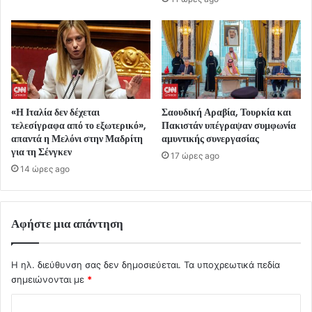
«Η Ιταλία δεν δέχεται
Σαουδική Αραβία, Τουρκία και
τελεσίγραφα από το εξωτερικό»,
Πακιστάν υπέγραψαν συμφωνία
απαντά η Μελόνι στην Μαδρίτη
αμυντικής συνεργασίας
για τη Σένγκεν
17 ώρες ago
14 ώρες ago
Αφήστε μια απάντηση
Η ηλ. διεύθυνση σας δεν δημοσιεύεται.
Τα υποχρεωτικά πεδία
σημειώνονται με
*
Σ