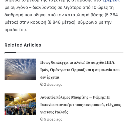
με οξυγόνο – διανύοντας σε λιγότερο από 10 ώρες τη
διαδρομή που οδηγεί από τον καταυλισμό βάσης (5.364
μέτρα) στην κορυφή (8.848 μέτρα), σύμφωνα με την
ομάδα του.
Related Articles
Ποιος θα ελέγχει τα πλοία; Το παιχνίδι ΗΠΑ,
Ιράν, Ομάν για το Ορμούζ και η συμφωνία που
δεν έρχεται
2 ώρες ago
Ανοικτός πόλεμος Μαδρίτης – Ρώμης: Η
Ισπανία επαναφέρει τους συνοριακούς ελέγχους
για τους Ιταλούς
5 ώρες ago