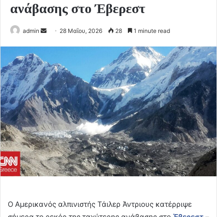
ανάβασης στο Έβερεστ
Send
admin
28 Μαΐου, 2026
28
1 minute read
an
email
Ο Αμερικανός αλπινιστής Τάιλερ Άντριους κατέρριψε
σήμερα το ρεκόρ της ταχύτερης ανάβασης στο
Έβερεστ
–